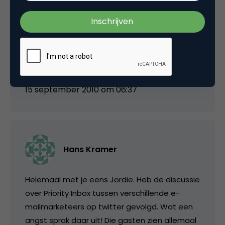
Goeie, Jordie! We hadden het er al over op
Twitter he, de actuele innovaties doen er niet
toe maar de trend is zeer duidelijk. Email wordt
social he 😉
15 september 2010 om 06:37
Hans Kramer
Helemaal met je eens Jordie. Heb de discussie
over Priority Inbox tussen verschillende e-
mailmarketeers op twitter gevolgd. Wat een
angst sprak daar uit! Die gasten zien allemaal