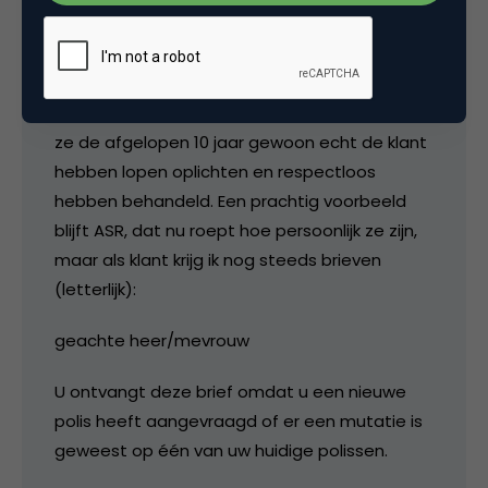
oordelen).
De verzekeraars roepen nu veel, maar doen in
de praktijk verdomd weinig omdat de mensen
die er zitten niet bereid zijn toe te geven dat
ze de afgelopen 10 jaar gewoon echt de klant
hebben lopen oplichten en respectloos
hebben behandeld. Een prachtig voorbeeld
blijft ASR, dat nu roept hoe persoonlijk ze zijn,
maar als klant krijg ik nog steeds brieven
(letterlijk):
geachte heer/mevrouw
U ontvangt deze brief omdat u een nieuwe
polis heeft aangevraagd of er een mutatie is
geweest op één van uw huidige polissen.