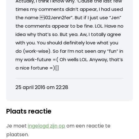
Actually, I think I know why. ‘Cause the last few
times my comments didn’t appear, I had used
the name i02Jenn2fer”. But if I just use “Jen”
the comments appear to be fine. LOL. Have no
idea why that’s so. But yea. Aw, I totally agree
with you. You should definitely love what you
do (work-wise). So far I’m not seen any “fun” in
my work-future =( Oh wells LOL. Anyway, that’s
a nice fortune =)[]
25 april 2016 om 22:28
Plaats reactie
Je moet
ingelogd zijn op
om een reactie te
plaatsen.