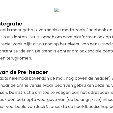
ntegratie
teeds meer gebruik van sociale media zoals Facebook en
hun klanten. Het is logisch om deze platformen ook op 
egie. Vaak blijft dit nu nog op het niveau van een uitnod
ntent te “delen”. De trend is echter om ook sociale conte
aten terugkomen.
van de Pre-header
ats helemaal bovenaan de mail, nog boven de header) wa
 naar de online versie. Maar bedrijven gebruiken deze nu 
tsen. De instructie om toe te voegen aan het adresboek 
ook een beknopte weergave van (de belangrijkste) inhou
het voorbeeld van Jack&Jones die de hoofdboodschap 