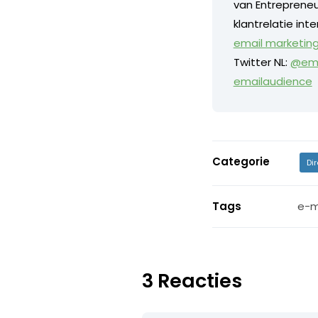
van Entreprene
klantrelatie int
email marketing
Twitter NL:
@em
emailaudience
Categorie
Di
Tags
e-m
3 Reacties