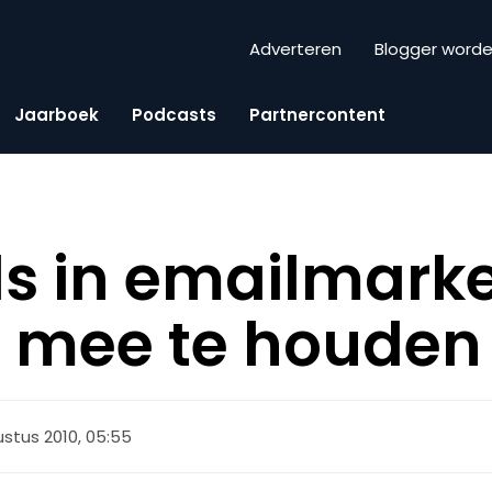
Adverteren
Blogger word
Jaarboek
Podcasts
Partnercontent
nds in emailmark
g mee te houden
ustus 2010, 05:55