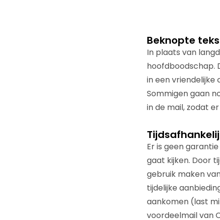
Beknopte teks
In plaats van lang
hoofdboodschap. D
in een vriendelijk
Sommigen gaan nog
in de mail, zodat e
Tijdsafhankeli
Er is geen garanti
gaat kijken. Door t
gebruik maken van 
tijdelijke aanbied
aankomen (last min
voordeelmail van C1