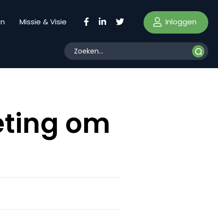
Inloggen
en
Missie & Visie
eting om