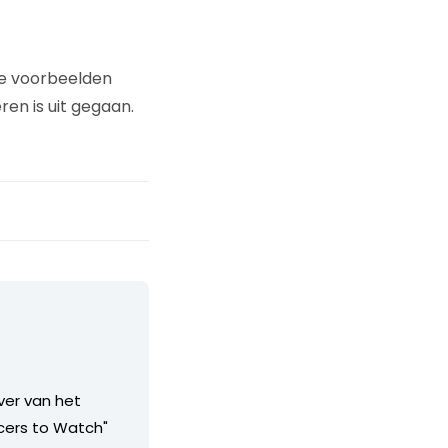
le voorbeelden
ren is uit gegaan.
jver van het
ncers to Watch"