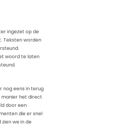
er ingezet op de
. Teksten worden
rsteund.
t woord te laten
steund.
r nog eens in terug
e manier het direct
ld door een
menten die er snel
 zien we in de