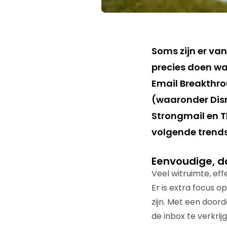
Soms zijn er va
precies doen waa
Email Breakthro
(waaronder Disn
Strongmail en T
volgende trends
Eenvoudige, d
Veel witruimte, eff
Er is extra focus 
zijn. Met een door
de inbox te verkri