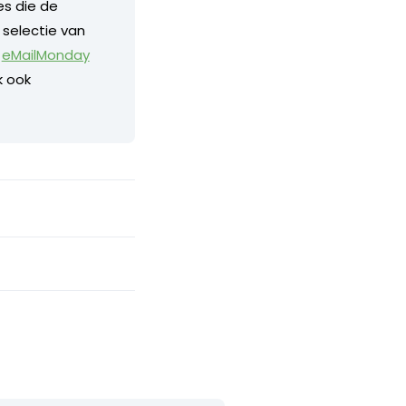
s die de
r selectie van
:
eMailMonday
k ook