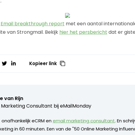
.
e
Email breakthrough report
met een aantal internationa
ite van Strongmail. Bekijk
hier het persbericht
dat er giste
Kopieer link
e van Rijn
 Marketing Consultant bij
eMailMonday
is onafhankelijk eCRM en
email marketing consultant
. En schri
eting in 60 minuten. Een van de "50 Online Marketing Influe