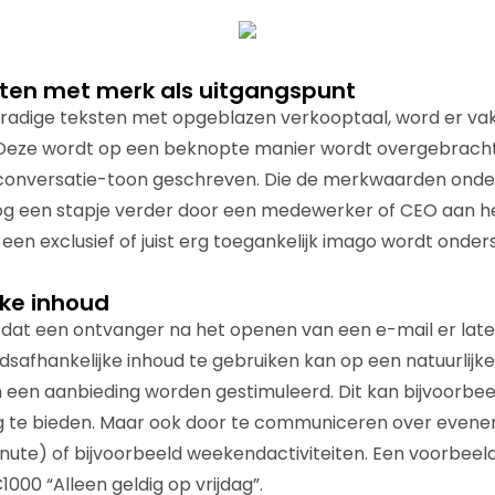
ten met merk als uitgangspunt
dradige teksten met opgeblazen verkooptaal, word er vak
eze wordt op een beknopte manier wordt overgebracht
e conversatie-toon geschreven. Die de merkwaarden onde
 een stapje verder door een medewerker of CEO aan he
r een exclusief of juist erg toegankelijk imago wordt onder
jke inhoud
e dat een ontvanger na het openen van een e-mail er late
ijdsafhankelijke inhoud te gebruiken kan op een natuurlijk
een aanbieding worden gestimuleerd. Dit kan bijvoorbee
ing te bieden. Maar ook door te communiceren over evene
ute) of bijvoorbeeld weekendactiviteiten. Een voorbeeld
000 “Alleen geldig op vrijdag”.