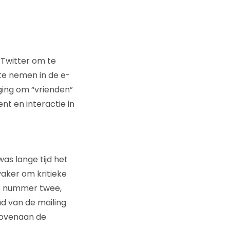
 Twitter om te
te nemen in de e-
iging om “vrienden”
nt en interactie in
s lange tijd het
vaker om kritieke
is nummer twee,
d van de mailing
bovenaan de