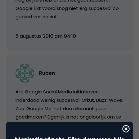
Google lijkt vooralsnog niet erg succesvol op
gebied van social.
5 augustus 2010 om 04:10
Ruben
Alle Google Social Media initiatieven
inderdaad weinig succesvol: Orkut, Buzz, Wave.
Zou ‘Google Me’ het dan allemaal gaan
goedmaken? Eigenlijk is het ongelooflijk om te
zien dat ze hun gigantische user-base van
Gmail (nog) niet hebben kunnen gebruiken om