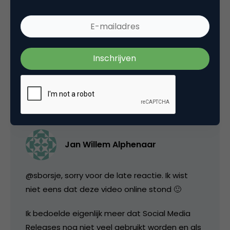
Tags
event
2 Reacties
Jan Willem Alphenaar
@sborsje, sorry voor de late reactie. Ik wist
niet eens dat deze video online stond 🙂
Ik bedoelde eigenlijk meer dat Social Media
Releases nog niet veel gebruikt worden en als