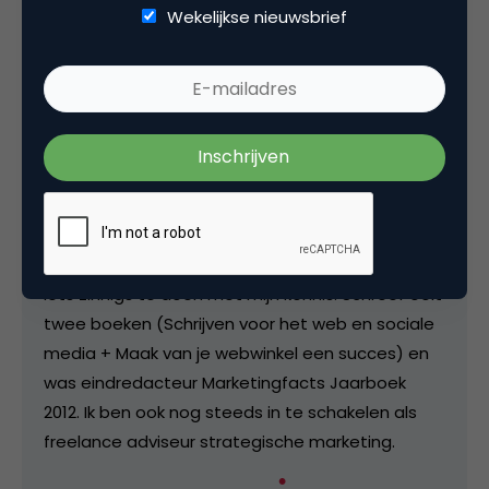
Wekelijkse nieuwsbrief
Meer dan 25% van de mensen heeft een
beperking. En die worden vrijwel nooit
meegenomen in persona's, marketinguitingen,
huisstijlen en websites of apps. Daar vind ik wat
van en ben daarom adviseur, trainer en
projectmanager digitale toegankelijkheid en
inclusie bij het bureau Digitaal Toegankelijk. Na
ruim 15 jaar ervaring in marketing op het snijvlak
met techniek en e-commerce, was het tijd om
iets zinnigs te doen met mijn kennis. Schreef ooit
twee boeken (Schrijven voor het web en sociale
media + Maak van je webwinkel een succes) en
was eindredacteur Marketingfacts Jaarboek
2012. Ik ben ook nog steeds in te schakelen als
freelance adviseur strategische marketing.