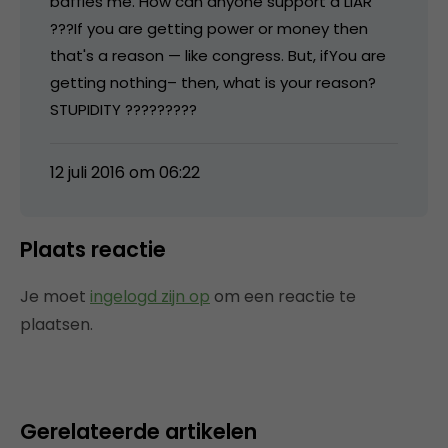
baffles me. How can anyone support a LIAR
???If you are getting power or money then
that's a reason — like congress. But, ifYou are
getting nothing– then, what is your reason?
STUPIDITY ?????????
12 juli 2016 om 06:22
Plaats reactie
Je moet
ingelogd zijn op
om een reactie te
plaatsen.
Gerelateerde artikelen