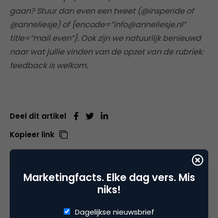
gaan? Stuur dan even een tweet (@insperide of
@anneliesje) of {encode=”info@anneliesje.nl”
title=”mail even”}. Ook zijn we natuurlijk benieuwd
naar wat jullie vinden van de opzet van de rubriek:
feedback is welkom.
Deel dit artikel
Kopieer link
Marketingfacts. Elke dag vers. Mis
Annelies Verhelst
niks!
Adviseur digitale toegankelijkheid bij
Advies van Annelies
Dagelijkse nieuwsbrief