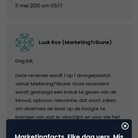
11 mei 2010 om 05:17
Luuk Ros (MarketingTribune)
Dag Erik,
Deze recensie wordt 1 op 1 doorgeplaatst
vanuit MarketingTribune. Onze recensent
wordt gevraagd een indruk te geven van de
inhoud, opbouw, relevantie, dat soort zaken,
om daarmee de lezer op de hoogte te
brengen van wat er verschijnt en voor wie het
verschenen is (en dat alles in de heel
beperkte ruimte die we daar op de dode
Marketingfacts. Elke dag vers. Mis