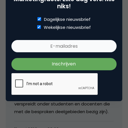
bomen voor hebben). Alleen echte
niks!
hoogvliegers worden warm aanbevolen, voor
de rest geldt dat de lezer het zelf maar moet
Dagelijkse nieuwsbrief
uitmaken. In overleg met de MF-redactie is
Wekelijkse nieuwsbrief
ooit bedacht dat dit ook handige informatie
kan zijn voor MF-lezers (lijkt me wel overigens),
maar meer dan die korte indruk zal het niet
worden. De recensent heeft overigens ook
weinig tijd om in te gaan op vragen en
opmerkingen want die staat gewoon de hele
dag college te geven aan de marcom-bloem
der natie (in ruil voor haar bijdragen krijgt ze
de recentie-exemplaren, die ze weer
verspreidt onder studenten en docenten die
met de besproken deelgebieden bezig zijn).