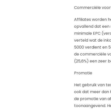
Commerciële voo
Affiliates worden h
opvallend dat een s
minimale EPC (verd
verteld wat de inko
5000 verdient en 5
de commerciële vo
(25,6%) een zeer 
Promotie
Het gebruik van te
ook dat meer dan t
de promotie van aff
toonaangevend. Het g