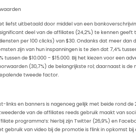
rwaarden
et liefst uitbetaald door middel van een bankoverschrijving.
ignificant deel van de affiliates (24,2%) te kennen geeft
iensten per 100 clicks) van $30. Ondanks dat meer dan de 
msten zijn van hun inspanningen is te zien dat 7,4% tusse
% tussen de $10.000 – $15.000. Bij het kiezen voor een ad
orwaarden (30,7%) de belangrijkste rol; daarnaast is d
bepalende tweede factor.
xt-links en banners is nagenoeg gelijk met beide rond de 
weederde van de affiliates reeds gebruik maakt van soci
iliate programma’s: hierbij zijn Twitter (26,9%) en Faceb
ebruik van video bij de promotie is flink in opkomst bij aff