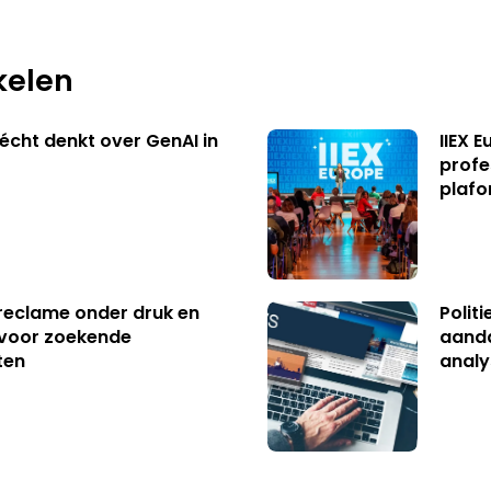
kelen
écht denkt over GenAI in
IIEX 
profe
plafo
reclame onder druk en
Polit
s voor zoekende
aanda
ten
analy