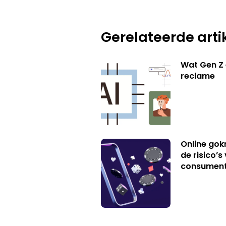
Gerelateerde arti
Wat Gen Z 
reclame
Online gok
de risico’
consumen