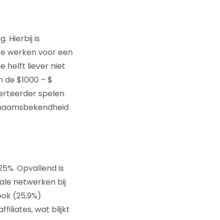
 Hierbij is
 te werken voor een
helft liever niet
n de $1000 – $
verteerder spelen
e naamsbekendheid
25%. Opvallend is
ale netwerken bij
ook (25,9%)
iliates, wat blijkt