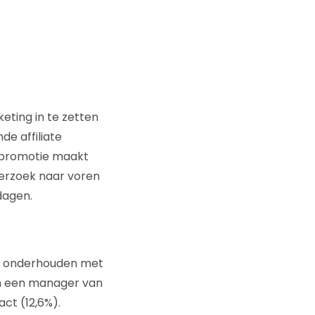
ting in te zetten
de affiliate
n promotie maakt
derzoek naar voren
dagen.
te onderhouden met
 en een manager van
ct (12,6%).