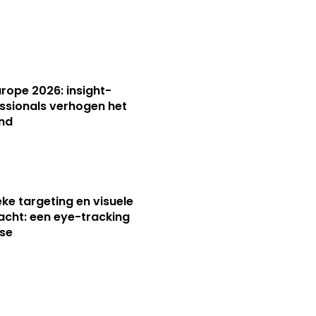
Europe 2026: insight-
ssionals verhogen het
nd
ieke targeting en visuele
cht: een eye-tracking
se