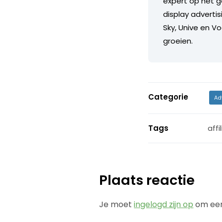
expert op het g
display advertis
Sky, Unive en V
groeien.
Categorie
Ad
Tags
affi
Plaats reactie
Je moet
ingelogd zijn op
om een