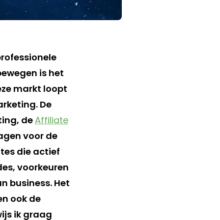
professionele
bewegen is het
ze markt loopt
arketing. De
ting, de
Affiliate
ragen voor de
tes die actief
des, voorkeuren
un business. Het
en ook de
ijs ik graag