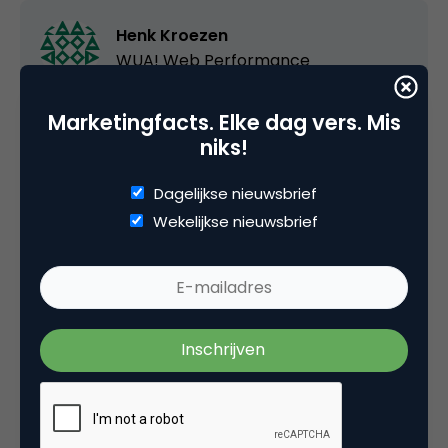
Henk Kroezen
WUA! Web Performance
Henk Kroezen heeft samen met zijn broer Klaas
Marketingfacts. Elke dag vers. Mis
het bedrijf WUA! Web Performance opgericht.
niks!
WUA! staat voluit voor Web Usability Advice.
WUA! geeft bedrijven inzicht in hun prestaties op
Dagelijkse nieuwsbrief
het internet. Wat WUA! doet is het volgende:
Wekelijkse nieuwsbrief
voor ieder onderzoek worden groepen mensen
uitgenodigd om zich online te oriënteren op een
product met behulp van een case. Het
onderzoek vindt plaats in een gecontroleerde
testomgeving binnen de locatie op de
Herengracht. WUA! volgt precies wat de
deelnemers doen en stelt continu vragen tijdens
het oriëntatieproces. Daarmee worden zaken