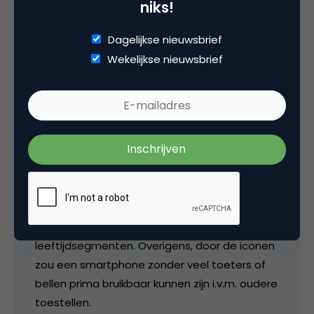
niks!
Dagelijkse nieuwsbrief
lbroekman
Wekelijkse nieuwsbrief
@Martijn die groep heeft het laatste jaar wel
een stap gemaakt op dit gebied. Belangrijke
reden: communicatie met de (klein-)kinderen.
Of zij er in slagen de volgende stap ook te
zetten, daar durf ik niet meteen ja op te
zeggen. Ik denk het namelijk wel, alleen in een
langzamer tempo. Wellicht zijn er cijfers
bekend van iPhonegebruik in hogere
leeftijdsegmenten. Overigens, door de iconen
zou een smartphone zonder veel toeters of
bellen prima bruikbaar kunnen zijn i.v.m. oudere
toestellen.