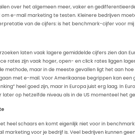
ilen over het algemeen meer, vaker en gedifferentieerder
d om e-mail marketing te testen. Kleinere bedrijven moete
rpretatie van de cijfers: is het benchmark-cijfer voor mi
zoeken laten vaak lagere gemiddelde cijfers zien dan E
e rates zijn vaak hoger, open- en click rates liggen lage
e methode, maar in de meeste gevallen ligt het aan hoe
mgaan met e-mail. Voor Amerikaanse begrippen kan een
king” heel goed zijn, maar in Europa juist erg laag. In Euro
 later op hetzelfde niveau als in de US momenteel het gev
te
et heel schaars en komt eigenlijk niet voor in benchmarks.
l marketing voor je bedrijf is. Veel bedrijven kunnen gee