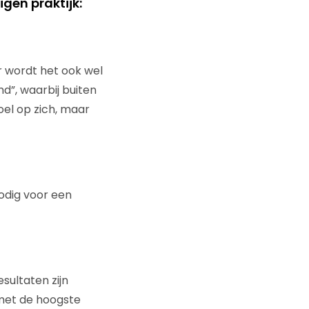
gen praktijk:
r wordt het ook wel
d”, waarbij buiten
oel op zich, maar
nodig voor een
esultaten zijn
 met de hoogste