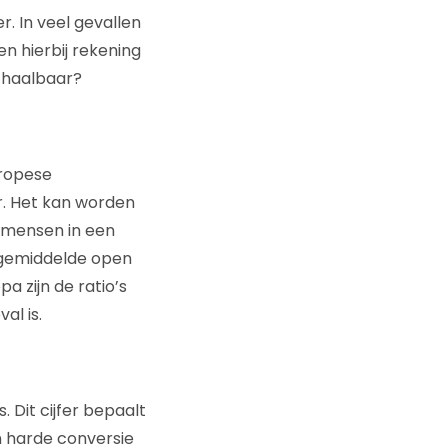
. In veel gevallen
n hierbij rekening
j haalbaar?
uropese
r. Het kan worden
 mensen in een
 gemiddelde open
pa zijn de ratio’s
al is.
 Dit cijfer bepaalt
n harde conversie