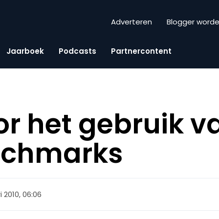
Adverteren
Blogger word
Jaarboek
Podcasts
Partnercontent
or het gebruik v
nchmarks
i 2010, 06:06