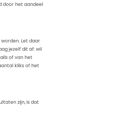
d door het aandeel
d worden. Let daar
 jezelf dit af: wil
ils of van het
antal kliks of het
taten zijn, is dat