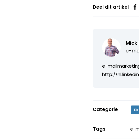
Deel dit artikel
Mick
e-mai
e-mailmarketin
http://nl.linked
Categorie
Di
Tags
e-m