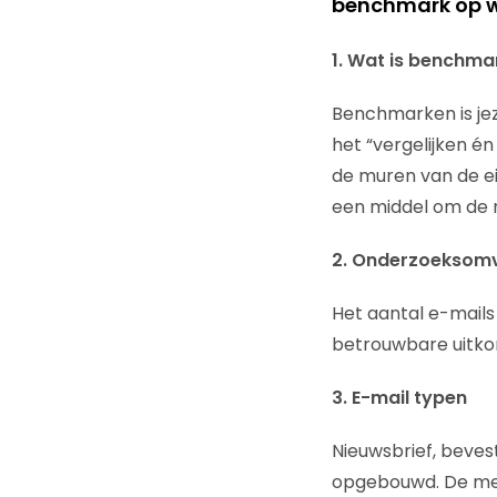
benchmark op wa
1. Wat is benchma
Benchmarken is jez
het “vergelijken é
de muren van de ei
een middel om de re
2. Onderzoeksom
Het aantal e-mails
betrouwbare uitko
3. E-mail typen
Nieuwsbrief, bevest
opgebouwd. De mees