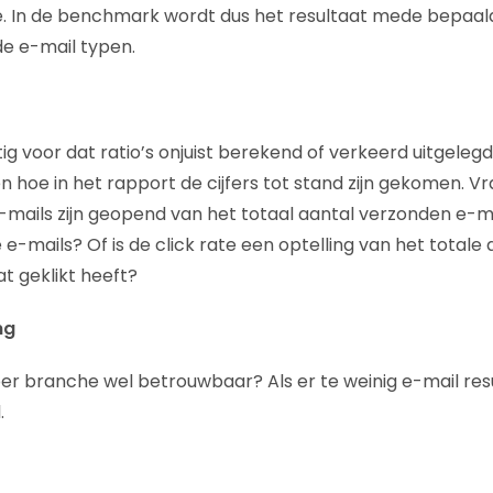
e. In de benchmark wordt dus het resultaat mede bepaal
de e-mail typen.
g voor dat ratio’s onjuist berekend of verkeerd uitgeleg
hoe in het rapport de cijfers tot stand zijn gekomen. Vraag
-mails zijn geopend van het totaal aantal verzonden e-ma
e-mails? Of is de click rate een optelling van het totale a
t geklikt heeft?
ng
per branche wel betrouwbaar? Als er te weinig e-mail resul
.