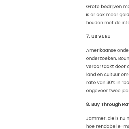
Grote bedrijven ma
is er ook meer gel
houden met de inte
7. US vs EU
Amerikaanse onder
onderzoeken. Bounc
veroorzaakt door d
land en cultuur o
rate van 30% in “ban
ongeveer twee jaar
8. Buy Through Ra
Jammer, die is nu n
hoe rendabel e-mai