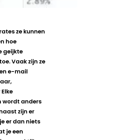
 rates ze kunnen
en hoe
 geijkte
e. Vaak zijn ze
gen e-mail
baar,
 Elke
n wordt anders
naast zijn er
e er dan niets
t je een