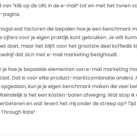
 van “klik op de URL in de e-mail” tot en met het tonen 
”-pagina.
n er nogal wat factoren die bepalen hoe je een benchmark 
de cijfers voor je eigen praktijk kunt gebruiken. Je wilt ku
et doet, maar het blijft voor het grootste deel koffiedik ki
 bedrijf dat zich met e-mail marketing bezighoudt.
er je hoe je bepaalde elementen van e-mail marketing moe
aat. Dat is voor elke product-marktcombinatie anders. Als
bt opgedaan, kun je je eigen benchmark maken die veel b
iteindelijk is het een kosten-baten afweging. Wat stop ik 
verbeteren en wat levert het mij onder de streep op? Tijd
 Through Rate”.