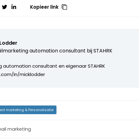
Kopieer link
 Lodder
lmarketing automation consultant bij
STAHRK
g automation consultant en eigenaar STAHRK
in.com/in/micklodder
rect marketing & Personalisatie
ail marketing