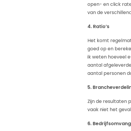
open- en click rat
van de verschillen
4. Ratio’s
Het komt regelmati
goed op en bereken 
ik weten hoeveel e
aantal afgeleverde 
aantal personen da
5. Brancheverdeli
Zijn de resultaten 
vaak niet het geval
6. Bedrijfsomvang