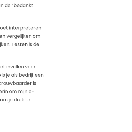
van de “bedankt
moet interpreteren
nnen vergelijken om
jken. Testen is de
t invullen voor
 je als bedrijf een
etrouwbaarder is
erin om mijn e-
 om je druk te