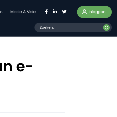
Inloggen
en
Missie & Visie
an e-