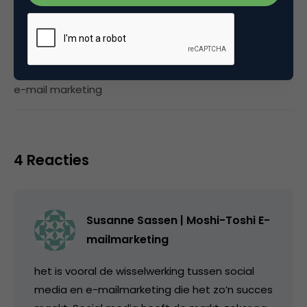
Categorie
Direct marketing & Personalisatie
Tags
e-mail marketing
4 Reacties
Susanne Sassen | Moshi-Toshi E-
mailmarketing
het is vooral de wisselwerking tussen social
media en e-mailmarketing die het zo’n succes