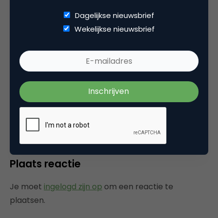
1 Reactie
Dagelijkse nieuwsbrief
Wekelijkse nieuwsbrief
Dash
It’s much easier to unndrstaed when you put it
that way!
12 juli 2016 om 05:29
Plaats reactie
Je moet
ingelogd zijn op
om een reactie te
plaatsen.