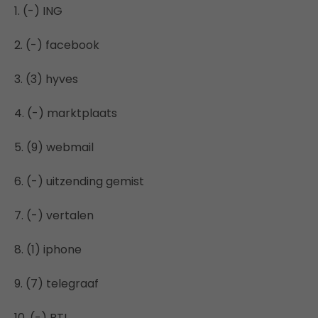
1. (-) ING
2. (-) facebook
3. (3) hyves
4. (-) marktplaats
5. (9) webmail
6. (-) uitzending gemist
7. (-) vertalen
8. (1) iphone
9. (7) telegraaf
10. (-) RTL