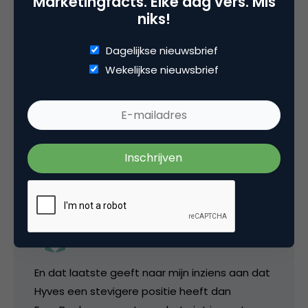
Marketingfacts. Elke dag vers. Mis
niks!
Alhoewel is nog steeds niet snap waarom
mensen hyves in google intypen! van
Dagelijkse nieuwsbrief
facebook snap ik het wel, omdat mensen dat
Wekelijkse nieuwsbrief
nog niet zo goed kennen, maar met hyves?
Ooit gehoord van een browser adresbalk?!!?
6 december 2009 om 11:11
Stef J.
En dat laatste geeft naar mijn inziens aan dat
Hyves een stevigere positie heeft dan