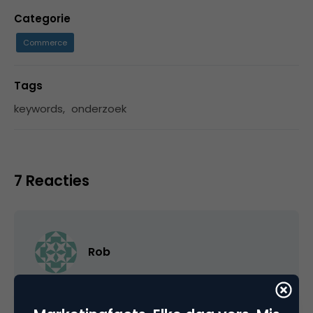
Categorie
Commerce
Tags
keywords
,
onderzoek
7 Reacties
Rob
Ik zie wederom hoe facebook hyves aan het
verslaan is…