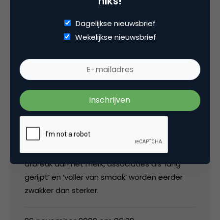
niks!
2 Reacties
Dagelijkse nieuwsbrief
Wekelijkse nieuwsbrief
Henk-Rik Keizer
Ik ben benieuwd naar de effecten op het merk
Maaslander. Het is een leuke actie om tijdelijk
meer te verkopen, maar ik zie geen enkele link
met het merk. Elke kaasboer zou zo’n actie
kunnen doen. Wat mij betreft doet het zelfs
afbreuk aan het merk, associaties als ‘lang
gerijpt’ en ‘voller van smaak’ worden eerder
zwakker dan sterker.