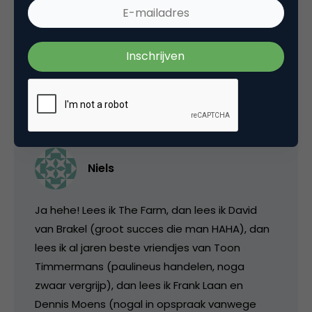
up zoiets voor elkaar krijgt. Felicitatie voor
Flogs! Ik ben benieuwd wat ze in de toekomst
gaan brengen. Ik hoop mooie apps 🙂
7 oktober 2009 om 10:47
Niels
Ja hehe! Lees ik The Farm, dan lees ik David
van Brakel (groot succes die man HAHA), dan
lees ik al jaren beste vriendjes van Toon
Timmermans (paulineus handelen, noga
zwaar vergrijp), dan lees ik Frank Laan en
Dennis Moens (nogal in opspraak vanwege