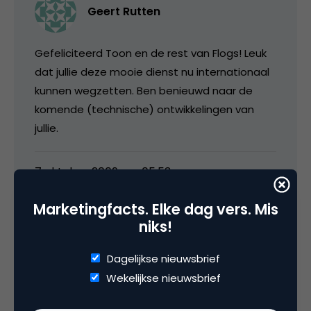
Geert Rutten
Gefeliciteerd Toon en de rest van Flogs! Leuk
dat jullie deze mooie dienst nu internationaal
kunnen wegzetten. Ben benieuwd naar de
komende (technische) ontwikkelingen van
jullie.
7 oktober 2009 om 05:53
Marketingfacts. Elke dag vers. Mis
niks!
Johan
Dagelijkse nieuwsbrief
Wekelijkse nieuwsbrief
Mooi om te zien dat ik deze tijd een NL start-