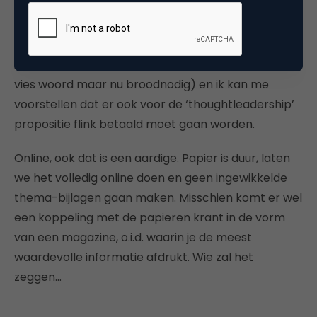
adverteerders’ gaan geld opleveren, de
advertenties op een specifieke doelgroep kunnen
voor meer worden weggezet dan de de generieke
in de gewone krant (advertentiefuik wás ooit een
vies woord maar nu broodnodig) en ik kan me
voorstellen dat er ook voor de ‘thoughtleadership’
propositie flink betaald moet gaan worden.
Online, ook dat is een aardige. Papier is duur, laten
we het volledig online doen en geen ingewikkelde
thema-bijlagen gaan maken. Misschien komt er wel
een koppeling met de papieren krant in de vorm
van een magazine, o.i.d. waarin je de meest
waardevolle informatie afdrukt. Wie zal het
zeggen…