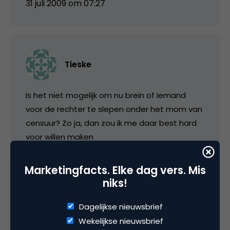
31 juli 2009 om 07:27
Tieske
Is het niet mogelijk om nu brein of iemand
voor de rechter te slepen onder het mom van
censuur? Zo ja, dan zou ik me daar best hard
voor willen maken
Marketingfacts. Elke dag vers. Mis
31 juli 2009 om 08:38
niks!
Dagelijkse nieuwsbrief
Wekelijkse nieuwsbrief