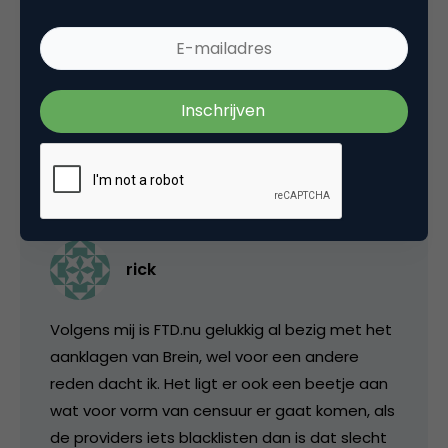
Bas
Storm in een glas water, verdediging was er
niet dus eis toegekend bij verstek.
31 juli 2009 om 13:11
rick
Volgens mij is FTD.nu gelukkig al bezig met het
aanklagen van Brein, wel voor een andere
reden dacht ik. Het ligt er ook een beetje aan
wat voor vorm van censuur er gaat komen, als
de providers iets blacklisten dan is dat slecht