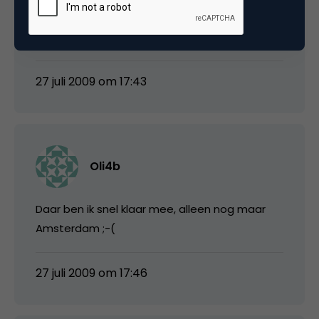
benieuwd eens kijken wanneer ik mijn eerste
free beer sta te drinken 🙂
27 juli 2009 om 17:43
Oli4b
Daar ben ik snel klaar mee, alleen nog maar
Amsterdam ;-(
27 juli 2009 om 17:46