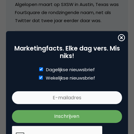
Algelopen maart op SXSW in Austin, Texas was
FourSquare de rondzingende naam, net als
Twitter dat twee jaar eerder daar was.
27 juli 2009 om 17:40
Marketingfacts. Elke dag vers. Mis
niks!
Dagelijkse nieuwsbrief
Oli4b
Wekelijkse nieuwsbrief
Erg leuke app, maar zit al tijd op Brightkite en
het zijn er mischien tientallen in Rotterdam die
het gebruiken. Massa bouwt niet echt snel op.
Al is dit vele malen leuker dan Biightkite. Dit
hadden ze dus bij Hyves een jaar geleden
moeten bedenken. Ga hem instaleren, ben