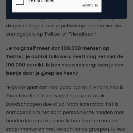
“Ik snap wel een beetje waarom hij dat gedaan
heeft. Maar ik vind het wel een verkeerde stap om
je
longform
blog op te geven. In een blog kun je
dingen uitleggen aan je publiek op een manier die
onmogelijk is op Twitter of Friendfeed.”
Je volgt zelf meer dan 100.000 mensen op
Twitter, je aantal followers heeft nog net niet de
100.000 bereikt. Ik ben nieuwschierig: kom je een
beetje door je @replies heen?
“Eigenlijk gaat dat heel goed. Op mijn iPhone heb ik
Tweetdeck en ik antwoord heel vaak als ik
boodschappen doe of zo. Maar inderdaad, het is
onmogelijk om het écht persoonlijk te houden met
honderdduizend mensen. Ik ben daarom aan het
experimenteren met verschillende groepen. Ik heb