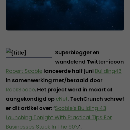
Superblogger en
wandelend Twitter-icoon
Robert Scoble
lanceerde half juni
Building43
in samenwerking met/betaald door
RackSpace
. Het project werd in maart al
aangekondigd op
cNet
, TechCrunch schreef
er dit artikel over: ‘
Scoble’s Building 43
Launching Tonight With Practical Tips For
Businesses Stuck In The 90’s
’.