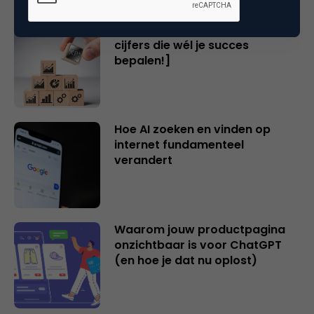
2 overschatte SEO KPI’s [+ 2
cijfers die wél je succes
bepalen!]
Hoe AI zoeken en vinden op
internet fundamenteel
verandert
Waarom jouw productpagina
onzichtbaar is voor ChatGPT
(en hoe je dat nu oplost)