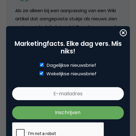
Als ze alleen bij een aanpassing van een Wiki
artikel dat aangepaste stukje als nieuws zien
en tonen denk ik dat ze bij Google een goed
punt hebben hiermee.
Marketingfacts. Elke dag vers. Mis
niks!
23 juni 2009 om 05:03
Dagelijkse nieuwsbrief
Wekelijkse nieuwsbrief
Plaats reactie
Je moet
ingelogd zijn op
om een reactie te
plaatsen.
Gerelateerde artikelen