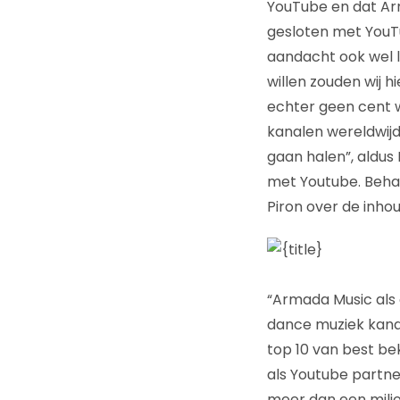
YouTube en dat Ar
gesloten met YouT
aandacht ook wel le
willen zouden wij 
echter geen cent w
kanalen wereldwijd
gaan halen”, aldus
met Youtube. Behal
Piron over de inhou
“Armada Music als 
dance muziek kanaa
top 10 van best b
als Youtube partne
meer dan een miljo