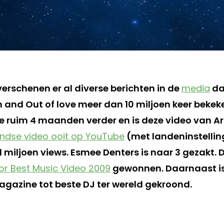
verschenen er al diverse berichten in de
media
da
In and Out of love meer dan 10 miljoen keer bekek
we ruim 4 maanden verder en is deze video van 
ndse video ooit op YouTube
(met landeninstelli
 miljoen views. Esmee Denters is naar 3 gezakt. 
or Best Music Video 2009
gewonnen. Daarnaast is
Magazine tot beste DJ ter wereld gekroond.