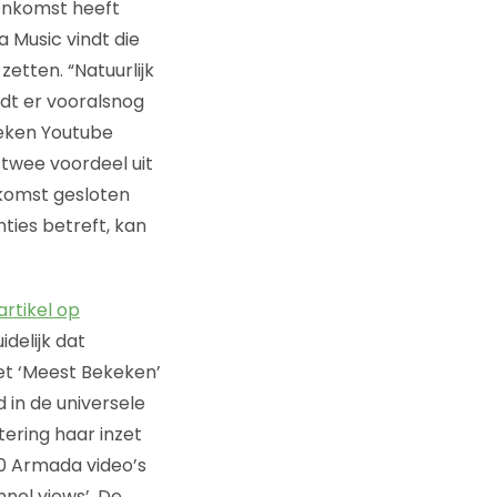
enkomst heeft
 Music vindt die
zetten. “Natuurlijk
rdt er vooralsnog
keken Youtube
 twee voordeel uit
nkomst gesloten
ties betreft, kan
artikel op
idelijk dat
het ‘Meest Bekeken’
 in de universele
ering haar inzet
10 Armada video’s
nel views’. De