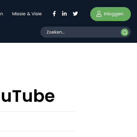
Inloggen
en
Missie & Visie
t
ouTube