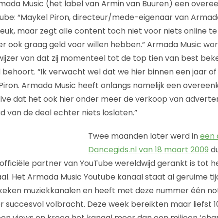
mada Music (het label van Armin van Buuren) een overe
ube: “Maykel Piron, directeur/mede-eigenaar van Armada
uk, maar zegt alle content toch niet voor niets online te 
hier ook graag geld voor willen hebben.” Armada Music wo
ijzer van dat zij momenteel tot de top tien van best be
 behoort. “Ik verwacht wel dat we hier binnen een jaar of
 Piron. Armada Music heeft onlangs namelijk een overee
ve dat het ook hier onder meer de verkoop van adverten
d van de deal echter niets loslaten.”
Twee maanden later werd in
een 
Dancegids.nl van 18 maart 2009
du
officiële partner van YouTube wereldwijd gerankt is tot 
l. Het Armada Music Youtube kanaal staat al geruime tijd
ekeken muziekkanalen en heeft met deze nummer één not
r succesvol volbracht. Deze week bereikten maar liefst 
en views en kreeg het kanaal meer dan een miljoen ‘chan