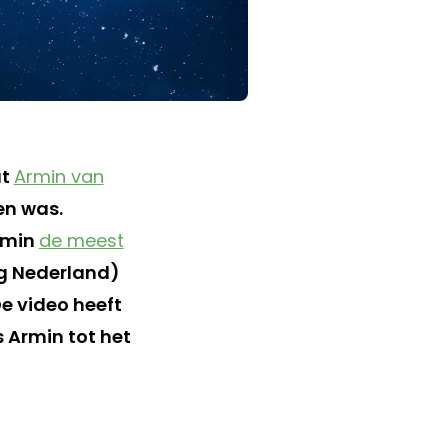
t
Armin van
en was.
Armin
de meest
ng Nederland)
De video heeft
 Armin tot het