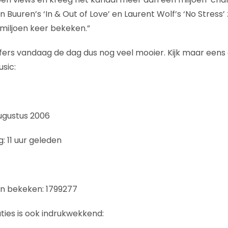
 Buuren’s ‘In & Out of Love’ en Laurent Wolf’s ‘No Stress’ z
6 miljoen keer bekeken.”
ijfers vandaag de dag dus nog veel mooier. Kijk maar eens 
sic:
ugustus 2006
: 11 uur geleden
en bekeken: 1799277
ties is ook indrukwekkend: