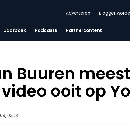
Adverteren
Blogger word
Jaarboek
Podcasts
Partnercontent
an Buuren mees
video ooit op Y
009, 03:24