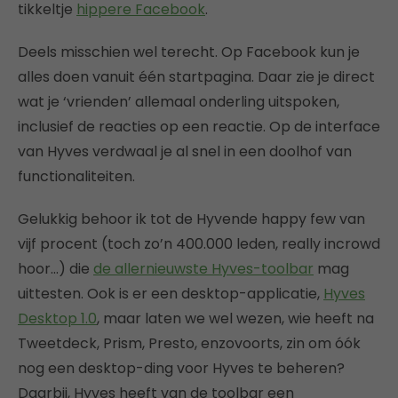
tikkeltje
hippere Facebook
.
Deels misschien wel terecht. Op Facebook kun je
alles doen vanuit één startpagina. Daar zie je direct
wat je ‘vrienden’ allemaal onderling uitspoken,
inclusief de reacties op een reactie. Op de interface
van Hyves verdwaal je al snel in een doolhof van
functionaliteiten.
Gelukkig behoor ik tot de Hyvende happy few van
vijf procent (toch zo’n 400.000 leden, really incrowd
hoor…) die
de allernieuwste Hyves-toolbar
mag
uittesten. Ook is er een desktop-applicatie,
Hyves
Desktop 1.0
, maar laten we wel wezen, wie heeft na
Tweetdeck, Prism, Presto, enzovoorts, zin om óók
nog een desktop-ding voor Hyves te beheren?
Daarbij, Hyves heeft van de toolbar een