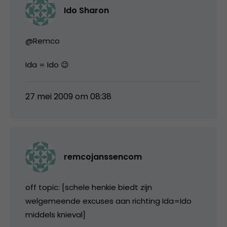
Ido Sharon
@Remco
Ida = Ido 😉
27 mei 2009 om 08:38
remcojanssencom
off topic: [schele henkie biedt zijn
welgemeende excuses aan richting Ida=Ido
middels knieval]