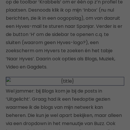
op de toolbar ‘Krabbels’ om er één op z’n profiel te
plaatsen. Desnoods klik ik op mijn ‘Inbox’ (nu nul
berichten, zie ik in een oogopslag), om van daaruit
een Hyves-mail te sturen naar Spanjar. Verder is er
de button ‘H’ om de sidebar te openen c.q. te
sluiten (waarom geen Hyves-logo?), een
zoekscherm om Hyvers te zoeken én het tabje
‘Naar Hyves’. Daarin ook opties als Blogs, Muziek,
Video en Gagdets.
Wel jammer: bij Blogs kom je bij de posts in
‘Uitgelicht’. Graag had ik een feedoptie gezien
waarmee ik de blogs van mijn netwerk kan
beheren. Die kun je wel apart bekijken, maar alleen
via een dropdown in het menuutje van Buzz. Ook