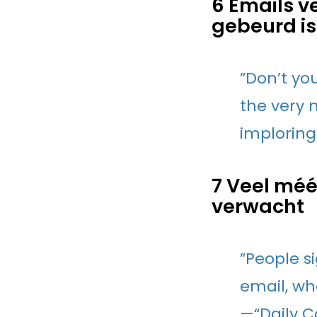
6 Emails v
gebeurd is
”Don’t yo
the very 
implorin
7 Veel méé
verwacht
”People s
email, wh
—“Daily C