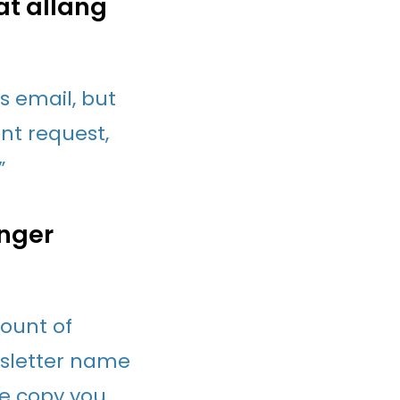
at allang
s email, but
nt request,
”
anger
mount of
wsletter name
he copy you