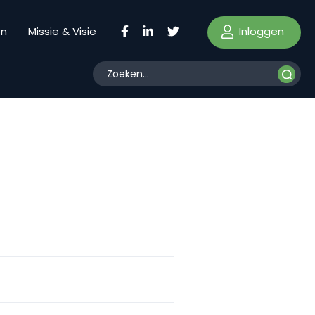
Inloggen
en
Missie & Visie