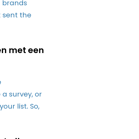
e brands
 sent the
en met een
e
a survey, or
ur list. So,