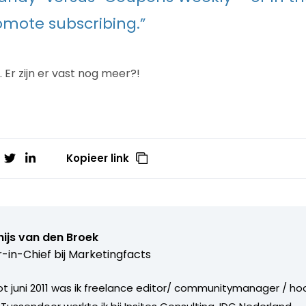
omote subscribing.”
n. Er zijn er vast nog meer?!
Kopieer link
ijs van den Broek
r-in-Chief bij
Marketingfacts
tot juni 2011 was ik freelance editor/ communitymanager / ho