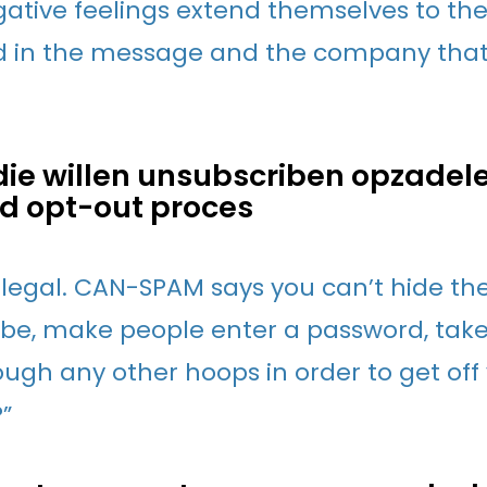
ative feelings extend themselves to th
d in the message and the company that
ie willen unsubscriben opzadel
d opt-out proces
’s illegal. CAN-SPAM says you can’t hide th
be, make people enter a password, take 
gh any other hoops in order to get off yo
”