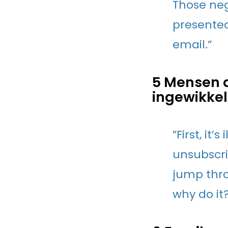
Those neg
presente
email.”
5 Mensen d
ingewikkel
”First, it
unsubscri
jump throu
why do it?