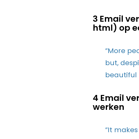
3 Email ve
html) op e
”More peo
but, desp
beautiful
4 Email ver
werken
”It make