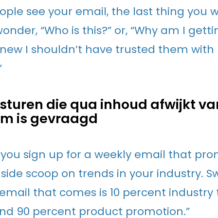
ple see your email, the last thing you wa
nder, “Who is this?” or, “Why am I gettin
 knew I shouldn’t have trusted them wit
”
rsturen die qua inhoud afwijkt v
om is gevraagd
you sign up for a weekly email that prom
nside scoop on trends in your industry. S
 email that comes is 10 percent industry
and 90 percent product promotion.”