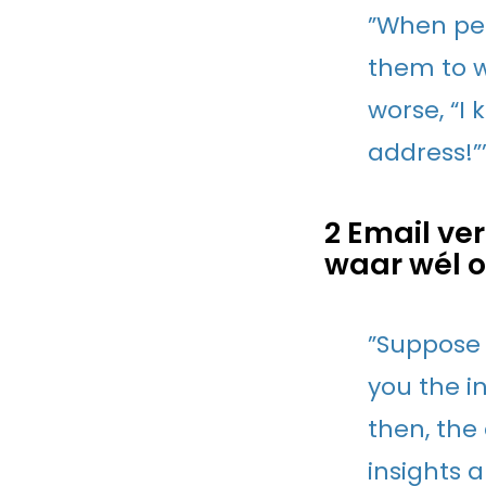
”When peo
them to wo
worse, “I
address!”
2 Email ve
waar wél 
”Suppose 
you the i
then, the
insights 