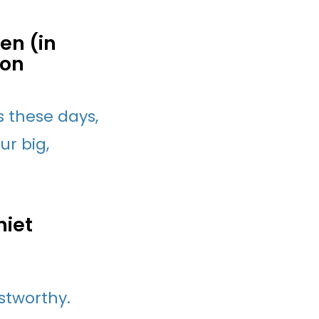
en (in
oon
s these days,
ur big,
niet
stworthy.