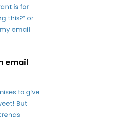
nt is for
g this?” or
h my email
an email
ises to give
weet! But
 trends