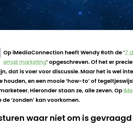
Op iMediaConnection heeft Wendy Roth de ‘
7 d
email marketing
’ opgeschreven. Of het er precies
zijn, dat is voer voor discussie. Maar het is wel i
te houden, en een mooie ‘how-to’ of tegeltjeswij
marketeer. Hieronder staan ze, alle zeven. Op
iMe
je de ‘zonden’ kan voorkomen.
rsturen waar niet om is gevraagd