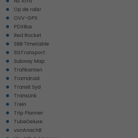
NS Xtra
Op de rails!
OVV-GPS
PDXBus
Red Rocket
SBB Timetable
SGTransport
Subway Map
Trafikanten
Tramdroid
Transit Syd
TransLink
Trein
Trip Planner
TubeDeluxe
vonAnachB