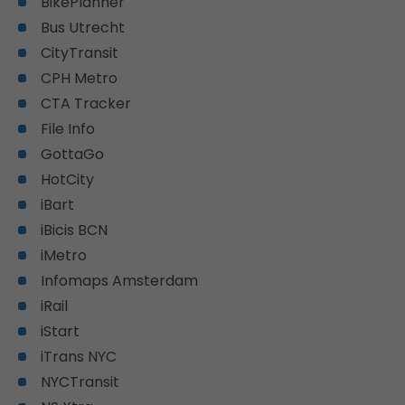
BikePlanner
Bus Utrecht
CityTransit
CPH Metro
CTA Tracker
File Info
GottaGo
HotCity
iBart
iBicis BCN
iMetro
Infomaps Amsterdam
iRail
iStart
iTrans NYC
NYCTransit