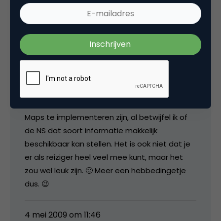
Zo, dat was een beste vragenlijst. 🙂 Maar het
is zeker voor een goed doel, hoop dat er nu
eindelijk een goede OV applicatie gebouwd
gaat worden.
Overigens kwam ik in de vragenlijst een
suggestie tegen die ik wel erg gaaf vond; de
positie van OV-transport live kunnen
raadplegen op een kaart. Moet met Google
Maps te implementeren zijn, al betwijfel ik of
de NS dat soort informatie makkelijk
beschikbaar kan stellen. Het is ook niet dat je
er als reiziger heel veel mee kunt, maar het
zou wel leuk zijn. 🙂 Meer een hebbedingetje
dus. 😉
4 mei 2009 om 11:46