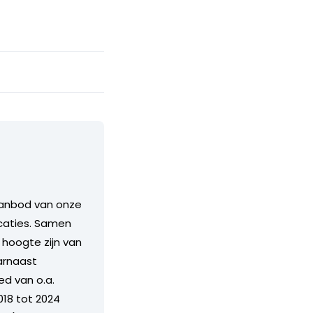
aanbod van onze
icaties. Samen
hoogte zijn van
arnaast
ed van o.a.
018 tot 2024