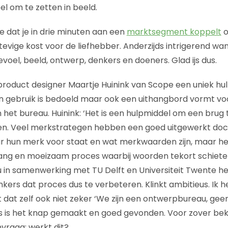
el om te zetten in beeld.
je dat je in drie minuten aan een
marktsegment koppelt
o
tevige kost voor de liefhebber. Anderzijds intrigerend wa
evoel, beeld, ontwerp, denkers en doeners. Glad ijs dus.
product designer Maartje Huinink van Scope een uniek hu
en gebruik is bedoeld maar ook een uithangbord vormt vo
 het bureau. Huinink: ‘Het is een hulpmiddel om een brug 
n. Veel merkstrategen hebben een goed uitgewerkt doc
r hun merk voor staat en wat merkwaarden zijn, maar h
lang en moeizaam proces waarbij woorden tekort schieten
au in samenwerking met TU Delft en Universiteit Twente he
ers dat proces dus te verbeteren. Klinkt ambitieus. Ik h
t dat zelf ook niet zeker ‘We zijn een ontwerpbureau, ge
ijds is het knap gemaakt en goed gevonden. Voor zover b
vraag: werkt dit?