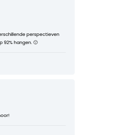
erschillende perspectieven
 op 92% hangen. 🙁
hoor!