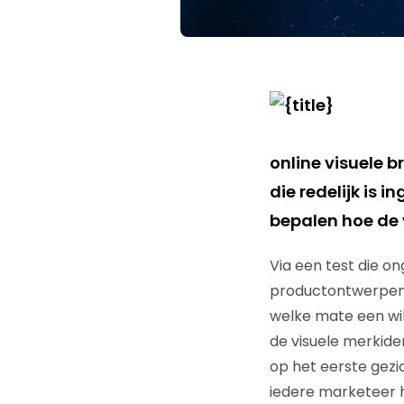
online visuele b
die redelijk is
bepalen hoe de v
Via een test die on
productontwerpen, 
welke mate een wil
de visuele merkide
op het eerste gezi
iedere marketeer h