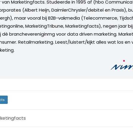
 van Marketingfacts. Studeerde in 1995 af (hbo Communicat
orporates (Albert Heijn, DaimlerChrysler/debitel en Praxis), 
rgh), maar vooral bij B2B-vakmedia (Telecommerce, Tijdsch
tingonline, MarketingTribune, Marketingfacts), negen jaar bi
ij dé branchevereniginmg voor data driven marketing. Market
sumer. Retailmarketing. Leest/luistert/kijkt alles wat los en 
keting.
cts
ketingfacts