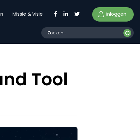
Inloggen
en
Missie & Visie
and Tool