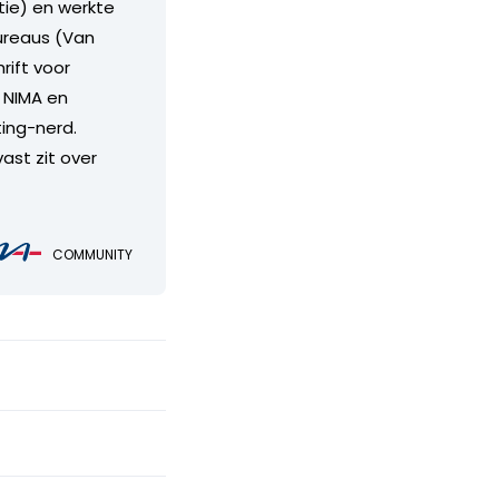
ie) en werkte
bureaus (Van
rift voor
j NIMA en
ing-nerd.
vast zit over
COMMUNITY