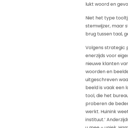
lukt woord en gevo
Niet het type toolt
stemwijzer, maar s
brug tussen taal, g
Volgens strategic 
enerzijds voor eig
nieuwe klanten van
woorden en beelde
uitgeschreven waa
beeld is vaak een 
tool, die het bure
proberen de bedenk
werkt. Huinink wee
instituut.’ Anderz
u mee – uniek. Ham