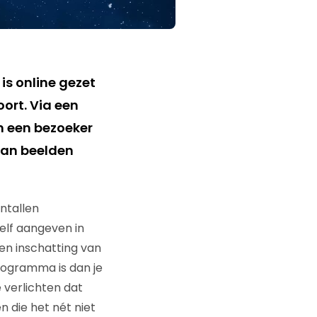
is online gezet
ort. Via een
 een bezoeker
van beelden
entallen
elf aangeven in
en inschatting van
rogramma is dan je
 verlichten dat
 die het nét niet