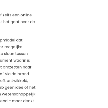
f zelfs een online
nt het gaat over de
lpmiddel dat
or mogelijke
te slaan tussen
ument waarin is
et omzetten naar
.’ Via de brand
eft ontwikkeld,
eb geen idee of het
en wetenschappelijk
ekend – maar denkt