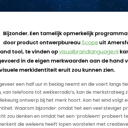
Bijzonder. Een tamelijk opmerkelijk programma 
door product ontwerpbureau
Scope
uit Amersfo
rand tool, te vinden op
visualbrandlanguage.nl
kan
 ingevoerd in de eigen merkwaarden aan de hand 
isuele merkidentiteit eruit zou kunnen zien.
geveer een half uur in beslag neemt en die voert langs ti
van telefoons tot wekkerradio’s, kan de merkstrateeg z
lekeurig ontwerp bij het merk hoort. Aan het eind volgt e
ntiteit. Waarom bijzonder: omdat het een veel steviger p
cht zou denken en omdat het een ‘probleem’ probeert te
erkent die weleens heeft lopen worstelen met creatieven