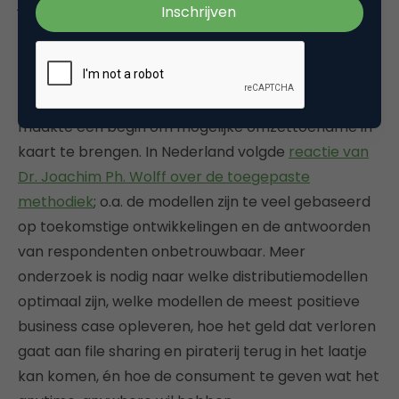
jaren belangrijke stappen gezet, zie hiervoor
rapporten van de IFPI uit
2007
,
2008
en
2009
. Het is
belangrijk om in de filmindustrie nú naar nieuwe
distributiemodellen uit te kijken.
Onderzoek uit 2007
door Hennig-Thurau et al
. naar simultane releases
maakte een begin om mogelijke omzettoename in
kaart te brengen. In Nederland volgde
reactie van
Dr. Joachim Ph. Wolff over de toegepaste
methodiek
; o.a. de modellen zijn te veel gebaseerd
op toekomstige ontwikkelingen en de antwoorden
van respondenten onbetrouwbaar. Meer
onderzoek is nodig naar welke distributiemodellen
optimaal zijn, welke modellen de meest positieve
business case opleveren, hoe het geld dat verloren
gaat aan file sharing en piraterij terug in het laatje
kan komen, én hoe de consument te geven wat het