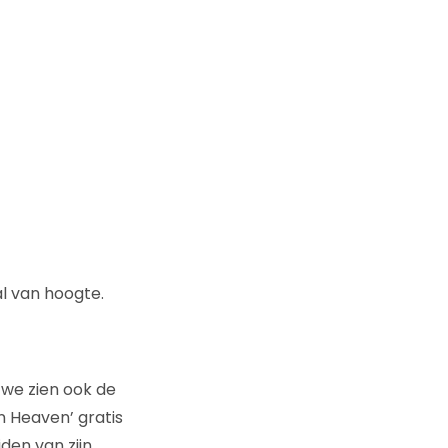
l van hoogte.
 we zien ook de
n Heaven’ gratis
den van zijn