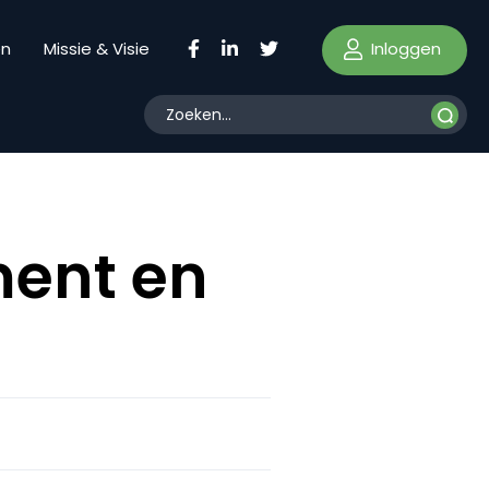
Inloggen
en
Missie & Visie
ent en