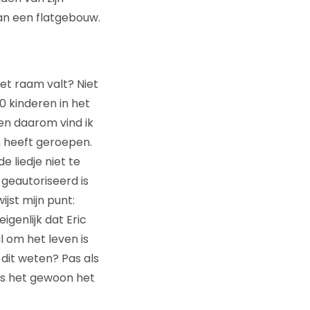
van een flatgebouw.
et raam valt? Niet
0 kinderen in het
 en daarom vind ik
n heeft geroepen.
 liedje niet te
geautoriseerd is
jst mijn punt:
genlijk dat Eric
l om het leven is
dit weten? Pas als
 is het gewoon het