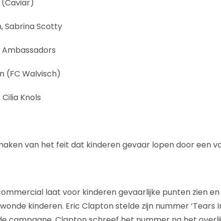
h (Caviar)
, Sabrina Scotty
e Ambassadors
n (FC Walvisch)
 Cilia Knols
ken van het feit dat kinderen gevaar lopen door een va
ommercial laat voor kinderen gevaarlijke punten zien en
wonde kinderen. Eric Clapton stelde zijn nummer ‘Tears I
de campagne. Clapton schreef het nummer na het overlij