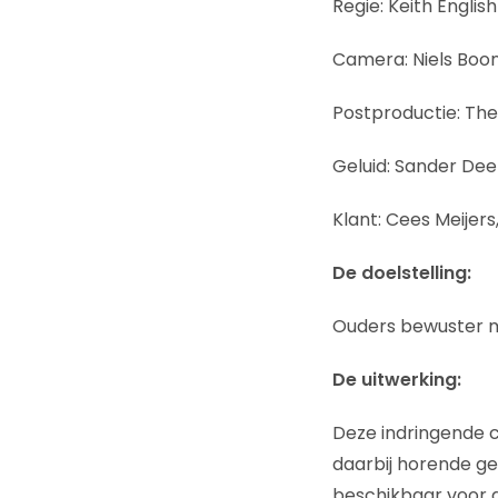
Regie: Keith Englis
Camera: Niels Boon
Postproductie: Th
Geluid: Sander Dee
Klant: Cees Meijers,
De doelstelling:
Ouders bewuster ma
De uitwerking:
Deze indringende c
daarbij horende ge
beschikbaar voor 