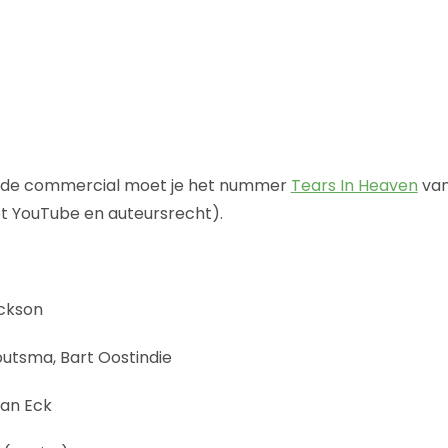
de commercial moet je het nummer
Tears In Heaven
van
 YouTube en auteursrecht).
ckson
outsma, Bart Oostindie
van Eck