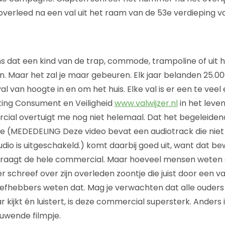
 overleed na een val uit het raam van de 53e verdieping 
ns dat een kind van de trap, commode, trampoline of uit h
n. Maar het zal je maar gebeuren. Elk jaar belanden 25.00
al van hoogte in en om het huis. Elke val is er een te veel
ting Consument en Veiligheid
www.valwijzer.nl
in het leve
al overtuigt me nog niet helemaal. Dat het begeleidende
e (MEDEDELING Deze video bevat een audiotrack die niet 
o is uitgeschakeld.) komt daarbij goed uit, want dat bewi
draagt de hele commercial. Maar hoeveel mensen weten ei
schreef over zijn overleden zoontje die juist door een va
fhebbers weten dat. Mag je verwachten dat alle ouders 
r kijkt én luistert, is deze commercial supersterk. Anders
uwende filmpje.