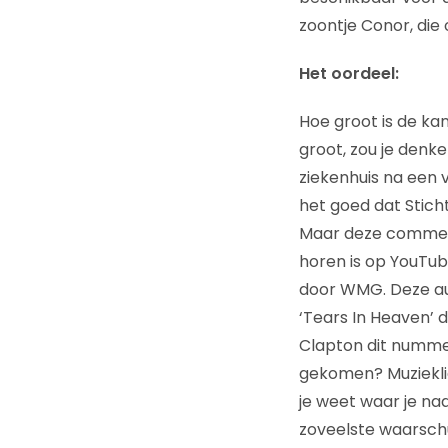
zoontje Conor, die
Het oordeel:
Hoe groot is de ka
groot, zou je denke
ziekenhuis na een v
het goed dat Stich
Maar deze commerci
horen is op YouTub
door WMG. Deze audi
‘Tears In Heaven’ 
Clapton dit nummer 
gekomen? Muzieklie
je weet waar je naa
zoveelste waarsch