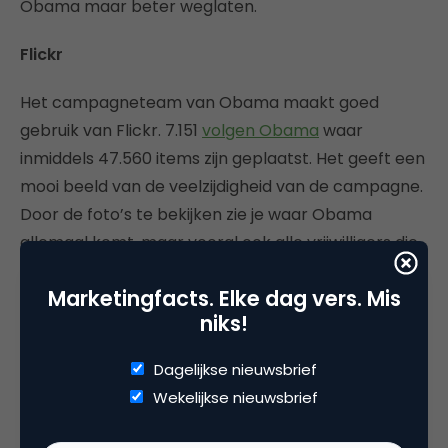
Obama maar beter weglaten.
Flickr
Het campagneteam van Obama maakt goed
gebruik van Flickr. 7.151
volgen Obama
waar
inmiddels 47.560 items zijn geplaatst. Het geeft een
mooi beeld van de veelzijdigheid van de campagne.
Door de foto’s te bekijken zie je waar Obama
allemaal komt, maar vooral ook alle vrijwilligers die
zich inzetten. De spanning van deze verkiezing
Marketingfacts. Elke dag vers. Mis
komt juist op zo’n Flickr account erg goed naar
niks!
voren. Ik krijg er in elk geval verkiezingskriebels van.
Dagelijkse nieuwsbrief
Wekelijkse nieuwsbrief
McCain daarentegen
lijkt Flickr nog niet te kennen
.