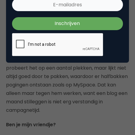
Etcetera etcetera
En zo zijn er nog vele plekken waar de kandidaten je
de kans geven om vriendjes met je te worden.
Obama is duidelijker veel actiever in het inzetten
van alle sociale netwerken en snapt ook de kracht
van het koppelen van al deze plekken (dat doet hij
bijvoorbeeld actief met zijn eigen
Digg
) McCain
probeert het op een aantal plekken, maar lijkt niet
altijd goed door te pakken, waardoor er halfbakken
pogingen ontstaan zoals op MySpace. Dat kan
alleen maar tegen hem werken, want een blog een
maand stilleggen is niet erg verstandig in
campagnetijd.
Ben je mijn vriendje?