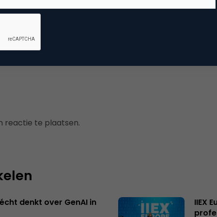
vertising
ne advertising
 reactie te plaatsen.
kelen
écht denkt over GenAI in
IIEX 
profe