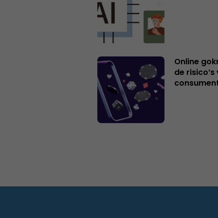
Online gok
de risico’
consumen