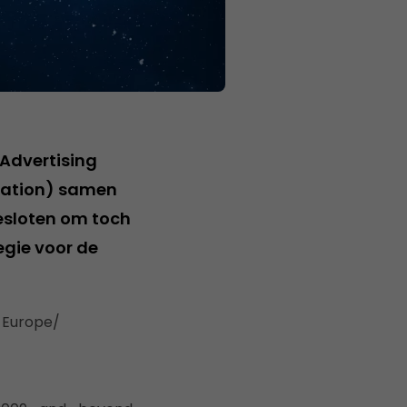
 Advertising
ciation) samen
besloten om toch
egie voor de
_Europe/