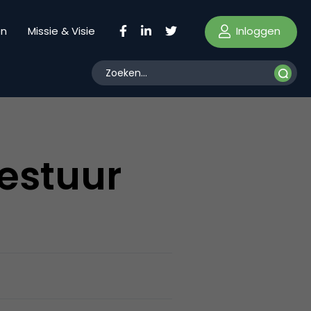
Inloggen
en
Missie & Visie
bestuur