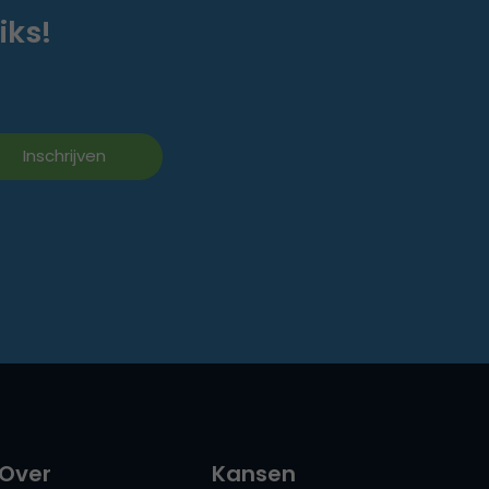
iks!
Over
Kansen