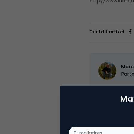
http://www.iab.n
Deel dit artikel
Marc
Partn
Oprichter/partn
Mar
VPRO, Bestuur Lu