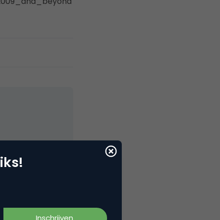
_2009_and_beyond
elNext, RvT
iks!