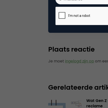
Categorie
Ad
Tags
onli
Plaats reactie
Je moet
ingelogd zijn op
om een
Gerelateerde arti
Wat Gen Z 
reclame