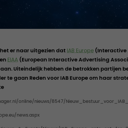
 het er naar uitgezien dat
IAB Europe
(Interactive
 en
EIAA
(European Interactive Advertising Asso
aan. Uiteindelijk hebben de betrokken partijen 
der te gaan Reden voor IAB Europe om haar strat
te
ager.nl/online/nieuws/8547/Nieuw_bestuur_voor_IAB
ope.eu/news.aspx