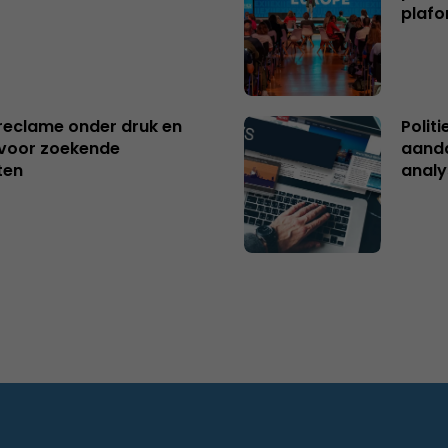
plafo
reclame onder druk en
Polit
s voor zoekende
aanda
ten
analy