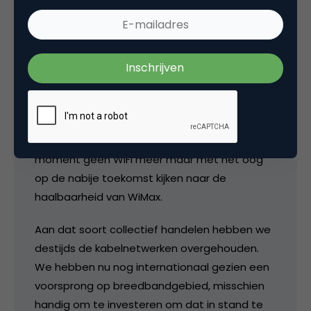
@roy Het is misschien handig als medewerkers
een huis binnen lopen dat hun telefoon en
PDA er niet direct uit ligt. Ik noem maar wat.
Verder denk ik dat het wat verstandig is om
dit soort dingen zonder winstoogmerk door
gemeentes te laten doen, misschien op dit
moment geen WiFi meer maar met het oog
op de nabije toekomst kijken naar de
haalbaarheid van WiMax.
Aan dat soort collectief handelen hebben we
destijds de kabelnetwerken overgehouden.
We hebben nu nog internationaal gezien een
voorsprong op breedbandgebied, misschien
handig om te investeren om dat in stand te