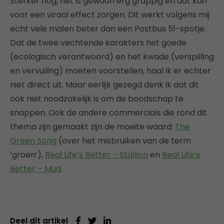
Sterker nog, het is gewoon erg grappig en dat kan
voor een viraal effect zorgen. Dit werkt volgens mij
echt vele malen beter dan een Postbus 51-spotje.
Dat de twee vechtende karakters het goede
(ecologisch verantwoord) en het kwade (verspilling
en vervuiling) moeten voorstellen, haal ik er echter
niet direct uit. Maar eerlijk gezegd denk ik dat dit
ook niet noodzakelijk is om de boodschap te
snappen. Ook de andere commercials die rond dit
thema zijn gemaakt zijn de moeite waard:
The
Green Song
(over het misbruiken van de term
‘groen’),
Real Life’s Better – Stallion
en
Real Life’s
Better – Mud
.
Deel dit artikel