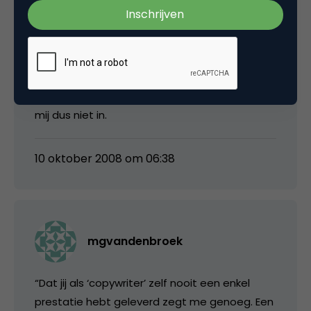
Is het je wel eens opgevallen dat ik meestal
juist positief ben over commercials tijdens
ReclameReview? Ik vind het juist geweldig dat
bureaus als John Doe en 180 zulke wereldwijde
klussen doen. Maar betekent dat ook dat ik
alles maar moet bewieroken? Dat gaat er bij
mij dus niet in.
10 oktober 2008 om 06:38
mgvandenbroek
“Dat jij als ‘copywriter’ zelf nooit een enkel
prestatie hebt geleverd zegt me genoeg. Een