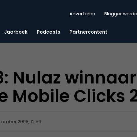
Adverteren
Blogger word
Jaarboek
Podcasts
Partnercontent
: Nulaz winnaar
 Mobile Clicks 
tember 2008, 12:53