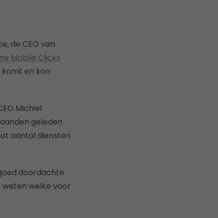
nce, de CEO van
e Mobile Clicks
 komt en kon
 CEO Michiel
maanden geleden
oot aantal diensten
goed doordachte
d weten welke voor