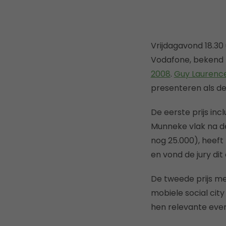
Vrijdagavond 18.30
Vodafone, bekend
2008
.
Guy Laurenc
presenteren als de
De eerste prijs inc
Munneke vlak na d
nog 25.000), heeft
en vond de jury di
De tweede prijs m
mobiele social cit
hen relevante even