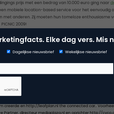
ngings prijs met een bedrag van 10.000 euro ging naar
d
een mobiele location-based service voor het eenvoudig o
ën met anderen. Zij moeten hun tomeloze enthousiasme v
 PICNIC 2009!
ketingfacts. Elke dag vers. Mis n
Kopieer link
Dagelijkse nieuwsbrief
Wekelijkse nieuwsbrief
nt Everts
ij
Innovader
Presentator. Momenteel CEO van http://innovader.nl wat v
m creerde en http://leafplan.nl the connected car.. Voorhee
re Partner, directeur mediaplaza.nl en oprichter http://cyco