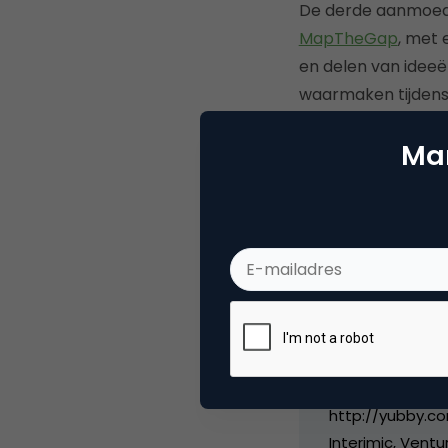
De derde aanmoedi
MapTheGap
, met 
en delen van idee
waarmaken tijdens
Mar
Deel dit artikel
Vince
CEO b
Trendwatcher & 
http://yubby.co
Interimic, Ventu