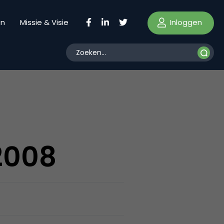
Inloggen
en
Missie & Visie
2008