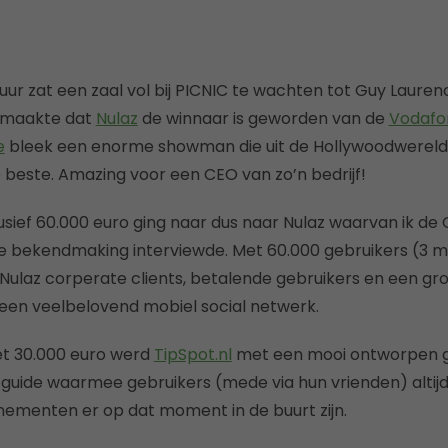
 uur zat een zaal vol bij PICNIC te wachten tot Guy Laure
 maakte dat
Nulaz
de winnaar is geworden van de
Vodafon
e
bleek een enorme showman die uit de Hollywoodwereld
 beste. Amazing voor een CEO van zo’n bedrijf!
lusief 60.000 euro ging naar dus naar Nulaz waarvan ik de
e bekendmaking interviewde. Met 60.000 gebruikers (3 
 Nulaz corperate clients, betalende gebruikers en een gr
t een veelbelovend mobiel social netwerk.
et 30.000 euro werd
TipSpot.nl
met een mooi ontworpen 
y guide waarmee gebruikers (mede via hun vrienden) altij
ementen er op dat moment in de buurt zijn.