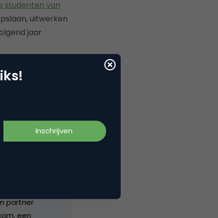
e studenten van
pslaan, uitwerken
olgend jaar
iks!
ideo platform
n partner
.com, een