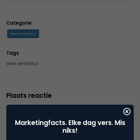
Categorie
Data Analytics
Tags
web analytics
Plaats reactie
Je moet
ingelogd zijn op
om een reactie te
plaatsen.
Marketingfacts. Elke dag vers. Mis
niks!