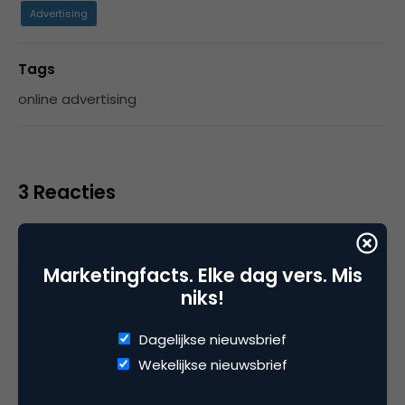
Advertising
Tags
online advertising
3 Reacties
Marketingfacts. Elke dag vers. Mis
Peter
niks!
Ben bijna in slaap gevallen…
Dagelijkse nieuwsbrief
Wekelijkse nieuwsbrief
9 juli 2008 om 11:05