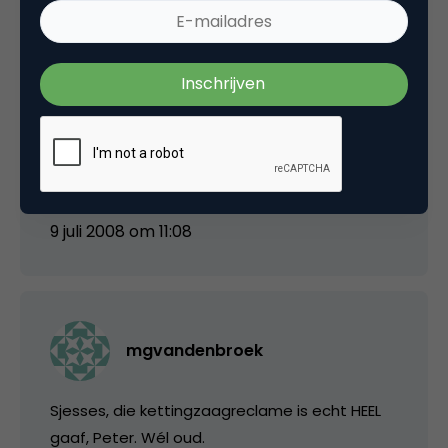
Hardcopy
@Peter: zie je wel, het doet je iets! 😉
9 juli 2008 om 11:08
mgvandenbroek
Sjesses, die kettingzaagreclame is echt HEEL
gaaf, Peter. Wél oud.