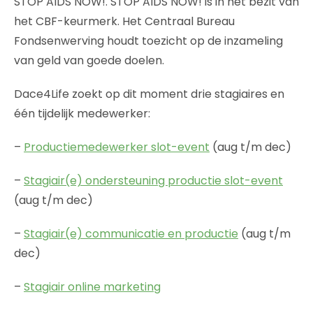
STOP AIDS NOW!. STOP AIDS NOW! is in het bezit van
het CBF-keurmerk. Het Centraal Bureau
Fondsenwerving houdt toezicht op de inzameling
van geld van goede doelen.
Dace4Life zoekt op dit moment drie stagiaires en
één tijdelijk medewerker:
–
Productiemedewerker slot-event
(aug t/m dec)
–
Stagiair(e) ondersteuning productie slot-event
(aug t/m dec)
–
Stagiair(e) communicatie en productie
(aug t/m
dec)
–
Stagiair online marketing