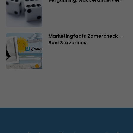
vergunning: wat verandert er?
Marketingfacts Zomercheck –
Roel Stavorinus