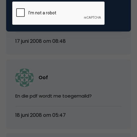
Ik denk dat aanwezigheid afwezigheid moet
zijn, anders klopt de inleiding toch niet?
17 juni 2008 om 08:48
Oof
En die pdf wordt me toegemaild?
18 juni 2008 om 05:47