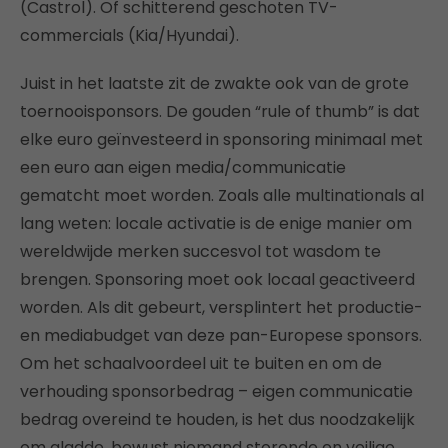
(Castrol). Of schitterend geschoten TV-
commercials (Kia/Hyundai).
Juist in het laatste zit de zwakte ook van de grote
toernooisponsors. De gouden “rule of thumb” is dat
elke euro geïnvesteerd in sponsoring minimaal met
een euro aan eigen media/communicatie
gematcht moet worden. Zoals alle multinationals al
lang weten: locale activatie is de enige manier om
wereldwijde merken succesvol tot wasdom te
brengen. Sponsoring moet ook locaal geactiveerd
worden. Als dit gebeurt, versplintert het productie-
en mediabudget van deze pan-Europese sponsors.
Om het schaalvoordeel uit te buiten en om de
verhouding sponsorbedrag – eigen communicatie
bedrag overeind te houden, is het dus noodzakelijk
om gladde, bewust niemand storende en veilige