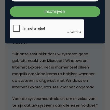
Robert Siekmann
Video’s?
“Uit onze test blijkt dat uw systeem geen
gebruik maakt van Microsoft Windows en
Internet Explorer. Het is momenteel alleen
mogelijk om video items te bekijken wanneer
uw systeem is uitgerust met Windows en
Internet Explorer, excuses voor het ongemak.
Voer de systeemcontrole uit om er zeker van
te zijn dat uw systeem aan alle eisen voldoet.”