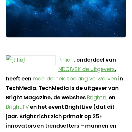
Pinion
, onderdeel van
NDC|VBK de uitgevers
,
heeft een
meerderheidsbelang verworven
in
TechMedia. TechMedia is de uitgever van
Bright Magazine, de websites
Bright.nl
en
Bright.TV
en het event BrightLive (dat dit
jaar. Bright richt zich primair op 25+
innovators en trendsetters – mannen en