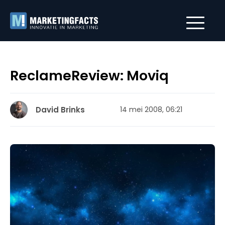
ReclameReview: Moviq
David Brinks
14 mei 2008, 06:21