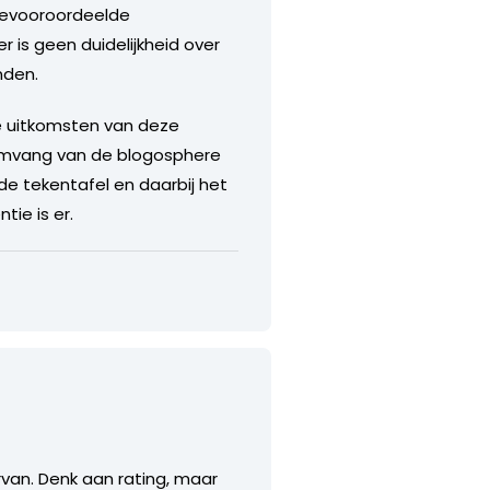
nbevooroordeelde
 is geen duidelijkheid over
nden.
e uitkomsten van deze
 omvang van de blogosphere
de tekentafel en daarbij het
ie is er.
ervan. Denk aan rating, maar