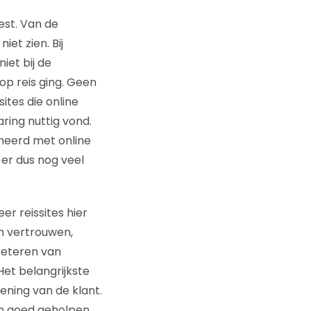
est. Van de
et zien. Bij
iet bij de
 op reis ging. Geen
sites die online
ring nuttig vond.
ineerd met online
 er dus nog veel
r reissites hier
en vertrouwen,
beteren van
Het belangrijkste
ning van de klant.
en goed geholpen