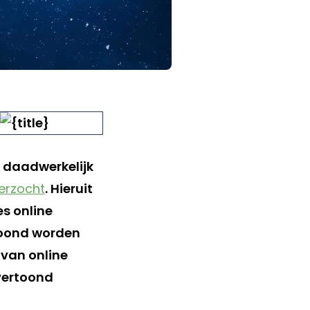
k daadwerkelijk
erzocht
. Hieruit
es online
toond worden
van online
 vertoond