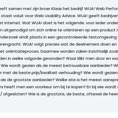
eft samen met zijn broer Klaas het bedrijf WUA! Web Perf
staat voluit voor Web Usability Advice. WUA! geeft bedrijven 
et internet. Wat WUA! doet is het volgende: voor ieder ond
 uitgenodigd om zich online te oriënteren op een product
nderzoek vindt plaats in een gecontroleerde testomgeving
erengracht. WUA! volgt precies wat de deelnemers doen en 
het oriëntatieproces. Daarmee worden zaken inzichtelijk zoal
den in welke volgorde gevonden? Waar klikt men door en w
 Wie wordt gezien als de meest betrouwbare aanbieder? Wi
r met de beste prijs/kwaliteit verhouding? Wie wordt gezie
als de grootste aanbieder? Welke site is het meest aansp
s heeft men een voorkeur om bij te kopen? En bij wie wordt u
 afgesloten? Wie is de grootste, de beste, oftewel de heer