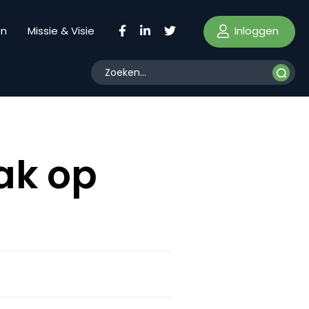
Inloggen
en
Missie & Visie
ak op