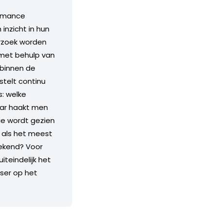
ormance
inzicht in hun
erzoek worden
 met behulp van
 binnen de
stelt continu
s: welke
aar haakt men
e wordt gezien
n als het meest
rekend? Voor
iteindelijk het
ser op het