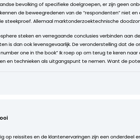
andse bevolking of specifieke doelgroepen, er zijn geen o
 kennen de beweegredenen van de “respondenten” niet en er
de steekproef. Allemaal marktonderzoektechnische doodzo
sphere steken en verregaande conclusies verbinden aan d
en is dan ook levensgevaarlijk. De veronderstelling dat de
 number one in the book” Ik roep op om terug te keren naar 
en en technieken als uitgangspunt te nemen. Want de potent
Kooi
odig op reissites en de klantenervaringen zijn een onderdeel 