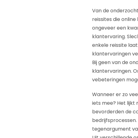
Van de onderzocht
reissites die onlin
ongeveer een kwart
klantervaring. Slec
enkele reissite laat
klantervaringen ve
Bij geen van de on
klantervaringen. On
vebeteringen mogel
Wanneer er zo veel
iets mee? Het lijkt
bevorderden de co
bedrijfsprocessen. 
tegenargument van 
Uit verschillende 