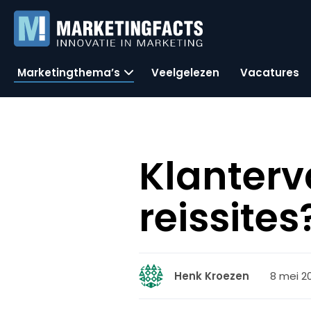
Marketingthema’s
Veelgelezen
Vacatures
Klanter
reissites
8 mei 2
Henk Kroezen