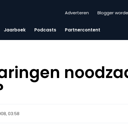
Adverteren
Blogger word
Jaarboek
Podcasts
Partnercontent
varingen noodza
?
008, 03:58