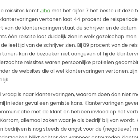
e reissites komt
Jiba
met het cijfer 7 het beste uit deze t
e klantervaringen vertonen laat 44 procent de reisperiode ni
 van de klantervaringen staat de schrijver en de datum n
hts één reissite laat duidelijk zien in welk gezelschap men
 de leeftijd van de schrijver zien. Bij 89 procent van de reis
rtonen, kan de bezoeker niet aangeven of hij de klanterva
derzochte reissites waren persoonlijke profielen gecomb
der de websites die al wel klantervaringen vertonen, zijn
ijk.
 vraag is naar klantervaringen, waarom doen dan niet mee
 mij in ieder geval een gemiste kans. Klantervaringen gev
mmunicatie met de klant en hebben invloed op het ver
Kortom, allemaal zaken waar je als bedrijf blij van wordt. 
bedrijven is nog steeds de angst voor de (negatieve) me
onderzoeken blijkt echter dat wanneer ontevreden klant