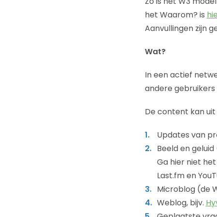
Zo is het W3 model
het Waarom? is
hi
Aanvullingen zijn 
Wat?
In een actief netw
andere gebruikers 
De content kan uit
Updates van pro
Beeld en geluid 
Ga hier niet he
Last.fm en YouT
Microblog (de 
Weblog, bijv.
Hy
Geplaatste vrag