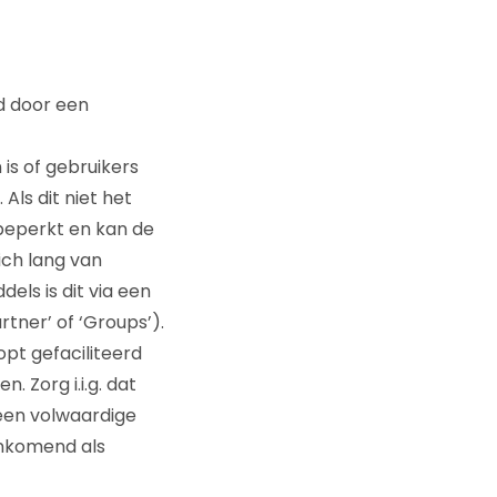
d door een
 is of gebruikers
ls dit niet het
 beperkt en kan de
ich lang van
els is dit via een
tner’ of ‘Groups’).
pt gefaciliteerd
 Zorg i.i.g. dat
 een volwaardige
inkomend als