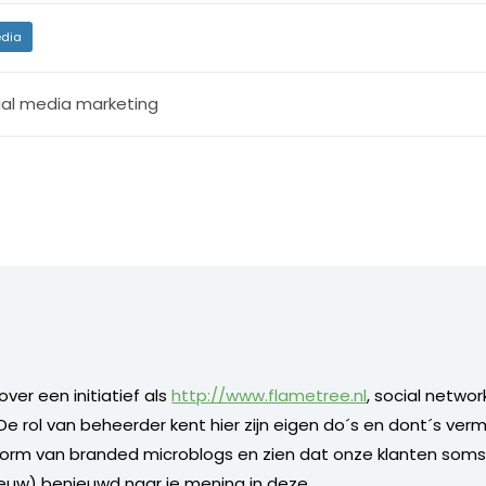
dia
ial media marketing
ver een initiatief als
http://www.flametree.nl
, social networ
De rol van beheerder kent hier zijn eigen do´s en dont´s vermo
e vorm van branded microblogs en zien dat onze klanten som
euw) benieuwd naar je mening in deze.