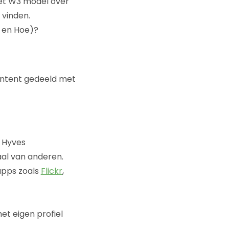
het W3 model over
e vinden.
e en Hoe)?
ontent gedeeld met
, Hyves
iaal van anderen.
 apps zoals
Flickr
,
et eigen profiel