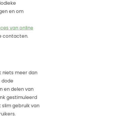
iodieke
ogen en om
ces van online
ne contacten.
k niets meer dan
n dode
n en delen van
ink gestimuleerd
 slim gebruik van
uikers.