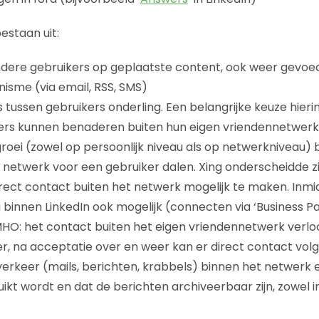
estaan uit:
ndere gebruikers op geplaatste content, ook weer gevoe
sme (via email, RSS, SMS)
 tussen gebruikers onderling. Een belangrijke keuze hierin
rs kunnen benaderen buiten hun eigen vriendennetwerk. A
 groei (zowel op persoonlijk niveau als op netwerkniveau)
netwerk voor een gebruiker dalen. Xing onderscheidde z
irect contact buiten het netwerk mogelijk te maken. Inmidd
innen LinkedIn ook mogelijk (connecten via ‘Business Par
MHO: het contact buiten het eigen vriendennetwerk verloo
, na acceptatie over en weer kan er direct contact volgen.
erkeer (mails, berichten, krabbels) binnen het netwerk
uikt wordt en dat de berichten archiveerbaar zijn, zowel 