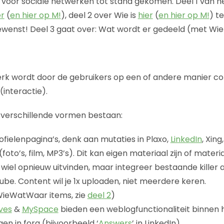
 voor sociale netwerken tot stand gekomen. Deel 1 van 
er
(
en hier op M!
), deel 2 over Wie is
hier
(
en hier op M!
) t
gewenst! Deel 3 gaat over: Wat wordt er gedeeld (met Wi
erk wordt door de gebruikers op een of andere manier c
(interactie).
 verschillende vormen bestaan:
fielenpagina’s, denk aan mutaties in Plaxo,
LinkedIn
, Xing
(foto’s, film, MP3’s). Dit kan eigen materiaal zijn of mater
t wiel opnieuw uitvinden, maar integreer bestaande killer
ube. Content wil je 1x uploaden, niet meerdere keren.
WieWatWaar items, zie
deel 2
)
ves
&
MySpace
bieden een weblogfunctionaliteit binnen h
en in fora (bijvoorbeeld ‘
Answers
’ in LinkedIn)