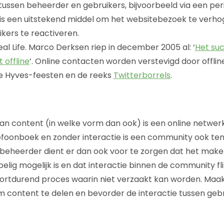
tussen beheerder en gebruikers, bijvoorbeeld via een per
t is een uitstekend middel om het websitebezoek te verh
kers te reactiveren.
Real Life. Marco Derksen riep in december 2005 al: ‘
Het suc
 offline
’. Online contacten worden verstevigd door offli
e Hyves-feesten en de reeks
Twitterborrels
.
an content (in welke vorm dan ook) is een online netwer
efoonboek en zonder interactie is een community ook te
beheerder dient er dan ook voor te zorgen dat het make
lig mogelijk is en dat interactie binnen de community fl
voortdurend proces waarin niet verzaakt kan worden. Maak
 content te delen en bevorder de interactie tussen gebr