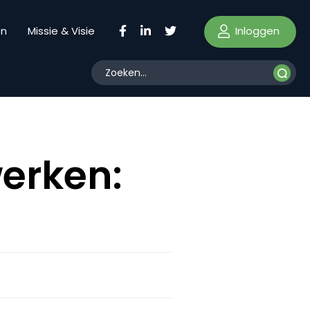
Inloggen
en
Missie & Visie
werken: