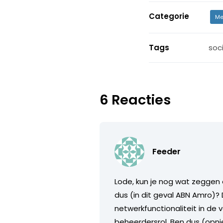
Categorie
Me
Tags
soc
6 Reacties
Feeder
Lode, kun je nog wat zeggen o
dus (in dit geval ABN Amro)? 
netwerkfunctionaliteit in d
beheerdersrol. Ben dus (opni