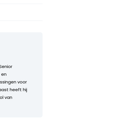
Senior
g en
ossingen voor
ast heeft hij
ol van