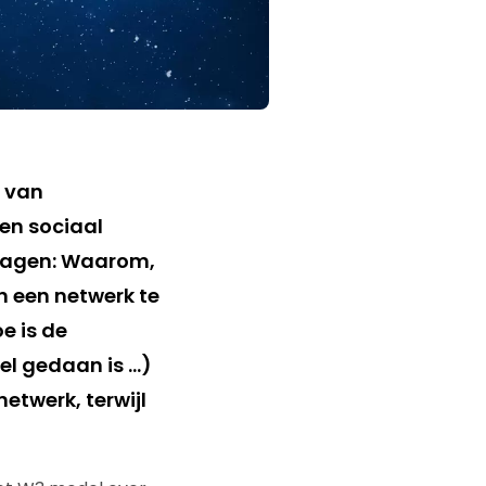
g van
en sociaal
vragen: Waarom,
 een netwerk te
e is de
l gedaan is …)
etwerk, terwijl