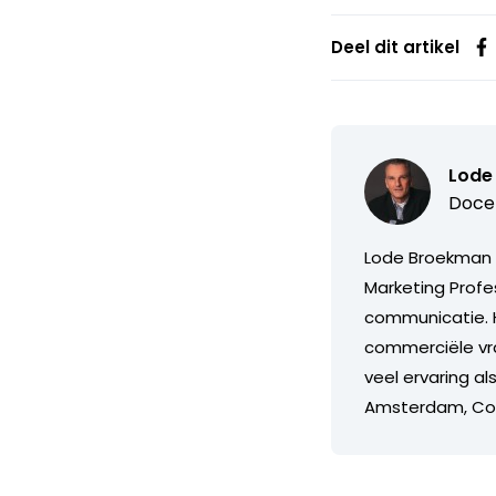
Deel dit artikel
Lode
Docen
Lode Broekman (
Marketing Profes
communicatie. H
commerciële vra
veel ervaring a
Amsterdam, Co