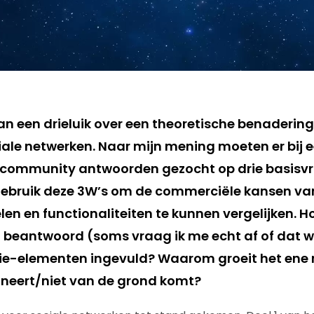
 van een drieluik over een theoretische benaderin
iale netwerken. Naar mijn mening moeten er bij e
e community antwoorden gezocht op drie basis
gebruik deze 3W’s om de commerciële kansen van
n en functionaliteiten te kunnen vergelijken. Ho
eantwoord (soms vraag ik me echt af of dat we
Wie-elementen ingevuld? Waarom groeit het ene n
neert/niet van de grond komt?