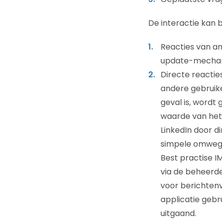
De interactie kan b
Reacties van a
update-mechani
Directe reacties
andere gebruike
geval is, wordt
waarde van het 
LinkedIn door d
simpele omweg b
Best practise I
via de beheerder
voor berichtenv
applicatie gebr
uitgaand.