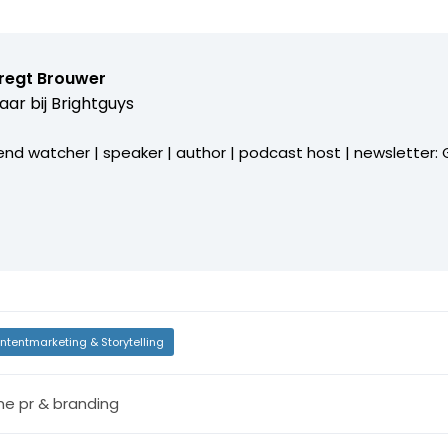
bregt Brouwer
aar bij
Brightguys
end watcher | speaker | author | podcast host | newsletter: Gi
ntentmarketing & Storytelling
ine pr & branding