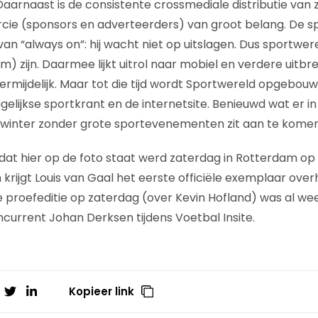
 Daarnaast is de consistente crossmediale distributie van
cie (sponsors en adverteerders) van groot belang. De s
 van “always on”: hij wacht niet op uitslagen. Dus sportwere
 zijn. Daarmee lijkt uitrol naar mobiel en verdere uitbre
rmijdelijk. Maar tot die tijd wordt Sportwereld opgebouw
elijkse sportkrant en de internetsite. Benieuwd wat er 
 winter zonder grote sportevenementen zit aan te komen
dat hier op de foto staat werd zaterdag in Rotterdam op 
krijgt Louis van Gaal het eerste officiële exemplaar over
e proefeditie op zaterdag (over Kevin Hofland) was al we
urrent Johan Derksen tijdens Voetbal Insite.
Kopieer link