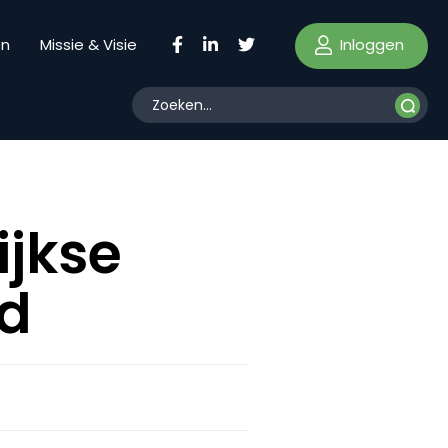
Inloggen
en
Missie & Visie
ijkse
nd