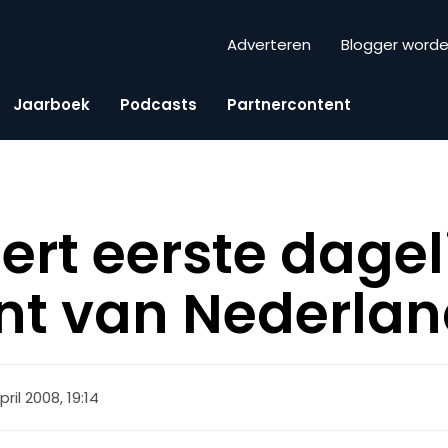
Adverteren
Blogger word
Jaarboek
Podcasts
Partnercontent
ert eerste dagel
nt van Nederla
pril 2008, 19:14