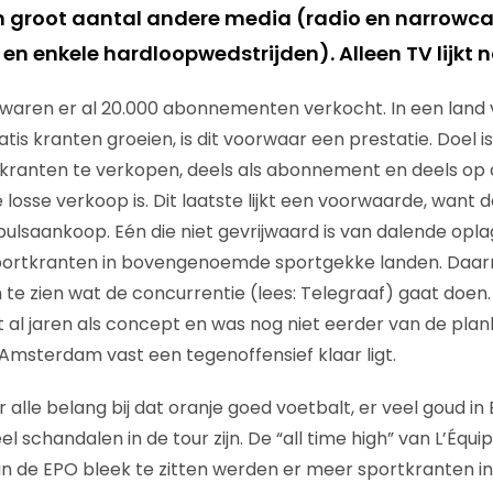
 groot aantal andere media (radio en narrowca
n enkele hardloopwedstrijden). Alleen TV lijkt n
waren er al 20.000 abonnementen verkocht. In een land 
tis kranten groeien, is dit voorwaar een prestatie. Doel is
kranten te verkopen, deels als abonnement en deels op 
 losse verkoop is. Dit laatste lijkt een voorwaarde, want 
pulsaankoop. Eén die niet gevrijwaard is van dalende opla
e sportkranten in bovengenoemde sportgekke landen. Daarn
 te zien wat de concurrentie (lees: Telegraaf) gaat doen.
 al jaren als concept en was nog niet eerder van de pla
 Amsterdam vast een tegenoffensief klaar ligt.
 alle belang bij dat oranje goed voetbalt, er veel goud in 
 schandalen in de tour zijn. De “all time high” van L’Équip
n de EPO bleek te zitten werden er meer sportkranten in