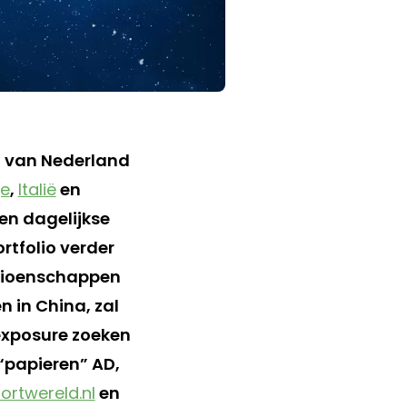
t van Nederland
je
,
Italië
en
een dagelijkse
rtfolio verder
mpioenschappen
n in China, zal
exposure zoeken
 “papieren” AD,
ortwereld.nl
en