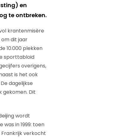
sting) en
og te ontbreken.
vol krantenmisère
 om dit jaar
de 10.000 plekken
de sporttabloid
gecijfers overigens,
aast is het ook
 De dagelijkse
nk gekomen. Dit
Beijing wordt
e was in 1999: toen
 Frankrijk verkocht