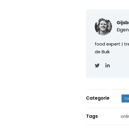
Gijs
Eigen
food expert | tr
de Buik
Categorie
Co
Tags
onl