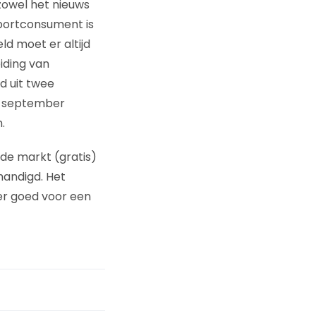
 zowel het nieuws
portconsument is
ld moet er altijd
iding van
d uit twee
in september
.
de markt (gratis)
handigd. Het
er goed voor een