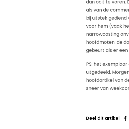
dan ooit te voren.
als van de commer
bij uitstek gediend
voor hem (vaak hem)
narrowcasting onve
hoofdmoten: de dag
gebeurt als er een
PS: het exemplaar 
uitgedeeld. Morgen 
hoofdartikel van d
sneer van weekconc
Deel dit artikel