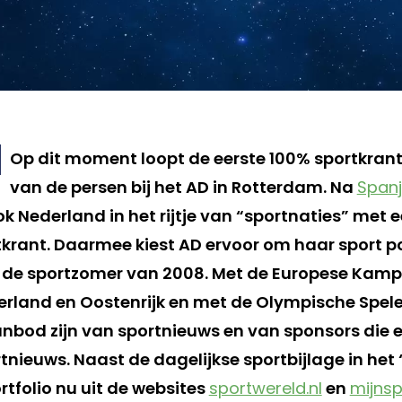
Op dit moment loopt de eerste 100% sportkran
van de persen bij het AD in Rotterdam. Na
Span
k Nederland in het rijtje van “sportnaties” met 
krant. Daarmee kiest AD ervoor om haar sport po
in de sportzomer van 2008. Met de Europese Ka
serland en Oostenrijk en met de Olympische Spele
nbod zijn van sportnieuws en van sponsors die 
tnieuws. Naast de dagelijkse sportbijlage in het
tfolio nu uit de websites
sportwereld.nl
en
mijnsp