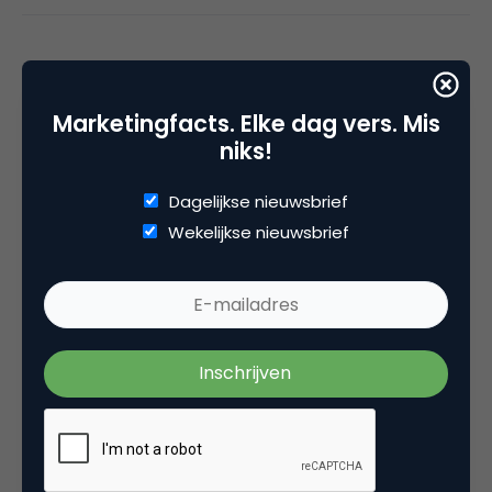
3 Reacties
Marketingfacts. Elke dag vers. Mis
niks!
Dagelijkse nieuwsbrief
media
Wekelijkse nieuwsbrief
Toch wel heel bijzonder om in China via
livestream Next Web te kunnen volgen; top!
3 april 2008 om 07:55