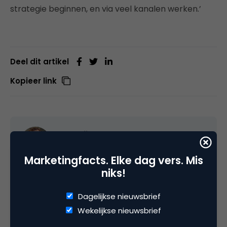
strategie beginnen, en via veel kanalen werken.’
Deel dit artikel
Kopieer link
Matthijs van den Broek
Editor-in-Chief bij
Marketingfacts
Marketingfacts. Elke dag vers. Mis
niks!
Van april 2007 tot juni 2011 was ik freelance
editor/ communitymanager / hoofdredacteur bij
Dagelijkse nieuwsbrief
Marketingfacts. Tussendoor werkte ik bij Insites
Wekelijkse nieuwsbrief
Consulting, IDG Nederland, Saatchi&Saatchi;/Leo
Burnett (voor Samsung) en voor