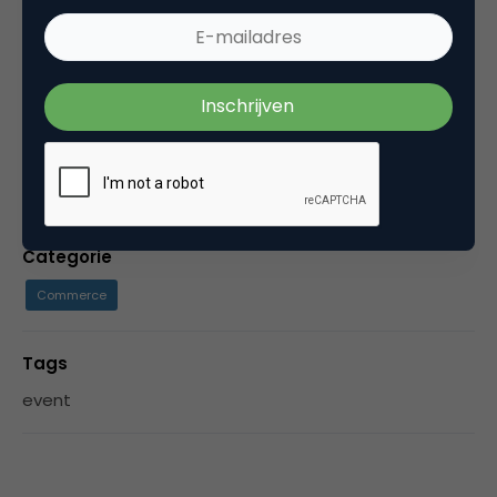
onderzoeksbureau WUA. Vanaf 1 november 2021
vorm ik samen met Luuk Ros de hoofdredactie
van Marketingfacts.
Categorie
Commerce
Tags
event