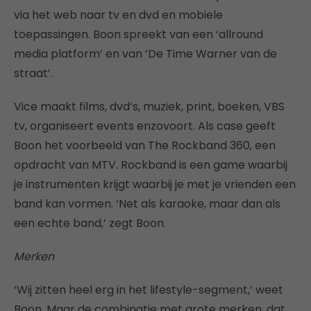
via het web naar tv en dvd en mobiele
toepassingen. Boon spreekt van een ‘allround
media platform’ en van ‘De Time Warner van de
straat’.
Vice maakt films, dvd’s, muziek, print, boeken, VBS
tv, organiseert events enzovoort. Als case geeft
Boon het voorbeeld van The Rockband 360, een
opdracht van MTV. Rockband is een game waarbij
je instrumenten krijgt waarbij je met je vrienden een
band kan vormen. ‘Net als karaoke, maar dan als
een echte band,’ zegt Boon.
Merken
‘Wij zitten heel erg in het lifestyle-segment,’ weet
Boon. Maar de combinatie met grote merken, dat