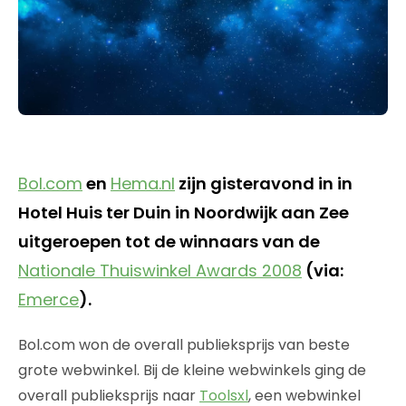
Bol.com
en
Hema.nl
zijn gisteravond in in
Hotel Huis ter Duin in Noordwijk aan Zee
uitgeroepen tot de winnaars van de
Nationale Thuiswinkel Awards 2008
(via:
Emerce
).
Bol.com won de overall publieksprijs van beste
grote webwinkel. Bij de kleine webwinkels ging de
overall publieksprijs naar
Toolsxl
, een webwinkel