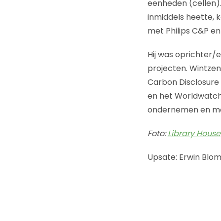
eenheden (cellen).
inmiddels heette, k
met Philips C&P e
Hij was oprichter/
projecten. Wintzen 
Carbon Disclosure P
en het Worldwatch 
ondernemen en man
Foto:
Library House
Upsate: Erwin Blom