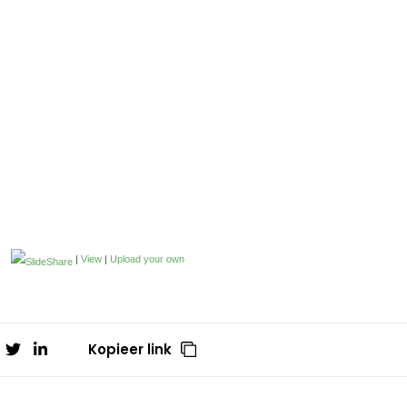
|
View
|
Upload your own
Kopieer link