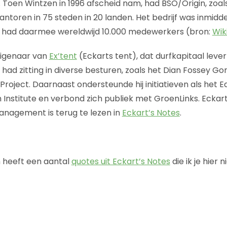
 Toen Wintzen in 1996 afscheid nam, had BSO/Origin, zoals
antoren in 75 steden in 20 landen. Het bedrijf was inmidd
n had daarmee wereldwijd 10.000 medewerkers (bron:
Wik
eigenaar van
Ex’tent
(Eckarts tent), dat durfkapitaal lever
had zitting in diverse besturen, zoals het Dian Fossey Gor
roject. Daarnaast ondersteunde hij initiatieven als het Ea
Institute en verbond zich publiek met GroenLinks. Eckart’
agement is terug te lezen in
Eckart’s Notes
.
 heeft een aantal
quotes uit Eckart’s Notes
die ik je hier 