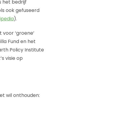
 het bedrijf
els ook gefuseerd
ipedia
).
t voor ‘groene’
illa Fund en het
rth Policy Institute
s visie op
niet wil onthouden: