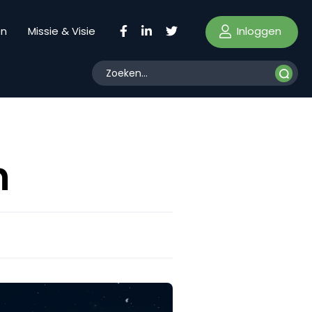
Inloggen
en
Missie & Visie
n