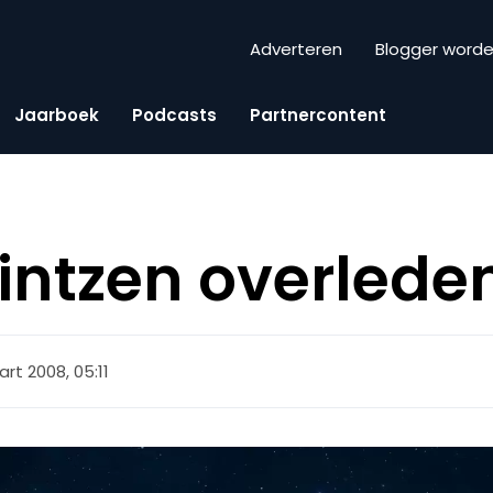
Adverteren
Blogger word
Jaarboek
Podcasts
Partnercontent
intzen overlede
rt 2008, 05:11