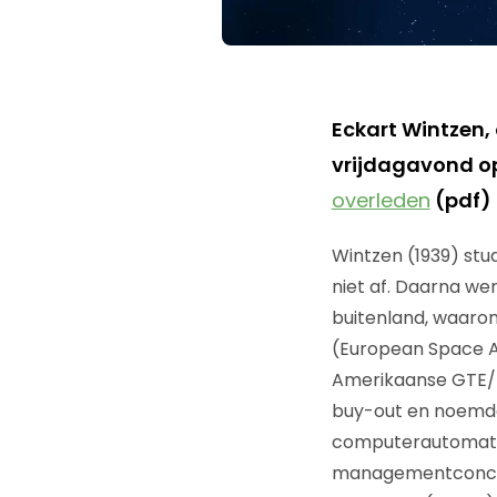
Eckart Wintzen
vrijdagavond op
overleden
(pdf) i
Wintzen (1939) stu
niet af. Daarna wer
buitenland, waaron
(European Space Ag
Amerikaanse GTE/In
buy-out en noemde
computerautomati
managementconcept 