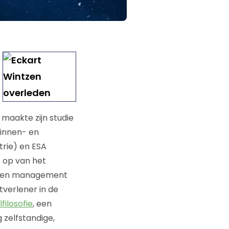
 maakte zijn studie
 binnen- en
trie) en ESA
f op van het
a een management
verlener in de
lfilosofie
, een
 zelfstandige,