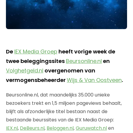
De
IEX Media Groep
heeft vorige week de
twee beleggingssites
Beursonline.nl
en
Volghetgeld.nl
overgenomen van
vermogensbeheerder
Wijs & Van Oostveen
.
Beursonline.nl, dat maandelijks 35.000 unieke
bezoekers trekt en 1,5 miljoen pageviews behaalt,
blijft als afzonderlijke titel bestaan naast de
bestaande beurssites van de IEX Media Groep:
IEX.nl
,
DeBeurs.nl
,
Beloggen.nl
,
Guruwatch.nl
en