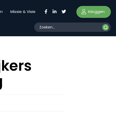
Inloggen
en
Missie & Visie
jkers
g