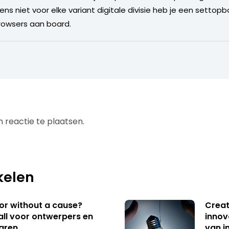
s niet voor elke variant digitale divisie heb je een settopbox
rowsers aan board.
 reactie te plaatsen.
kelen
 or without a cause?
Creat
ll voor ontwerpers en
innov
aren
van i