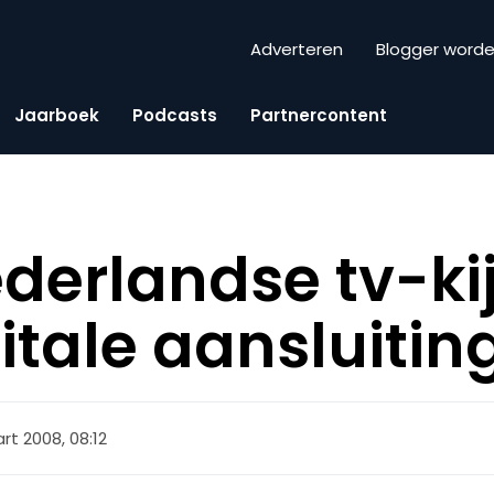
Adverteren
Blogger word
Jaarboek
Podcasts
Partnercontent
derlandse tv-ki
itale aansluitin
rt 2008, 08:12